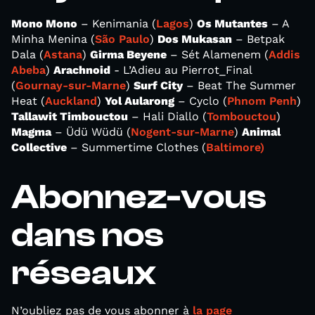
Mono Mono
– Kenimania (
Lagos
)
Os Mutantes
– A
Minha Menina (
São Paulo
)
Dos Mukasan
– Betpak
Dala (
Astana
)
Girma Beyene
– Sét Alamenem (
Addis
Abeba
)
Arachnoid
- L’Adieu au Pierrot_Final
(
Gournay-sur-Marne
)
Surf City
– Beat The Summer
Heat (
Auckland
)
Yol Aularong
– Cyclo (
Phnom Penh
)
Tallawit Timbouctou
– Hali Diallo (
Tombouctou
)
Magma
– Üdü Wüdü (
Nogent-sur-Marne
)
Animal
Collective
– Summertime Clothes (
Baltimore)
Abonnez-vous
dans nos
réseaux
N’oubliez pas de vous abonner à
la page