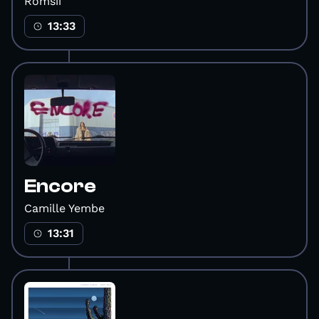
Romsii
13:33
Encore
Camille Yembe
13:31