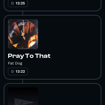
13:25
Pray To That
Fat Dog
13:22