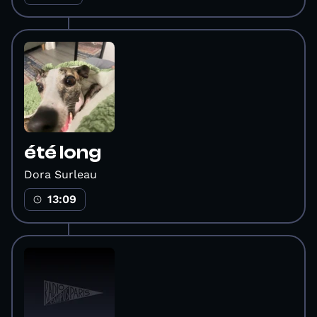
été long
Dora Surleau
13:09