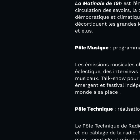
La Matinale de 19h
est l’é
circulation des savoirs, la 
démocratique et climatique.
décortiquent les grandes id
et élus.
Pôle Musique
: programmat
Les émissions musicales c
éclectique, des interviews
musicaux. Talk-show pour p
émergent et festival indé
monde a sa place !
Pôle Technique
: réalisati
Le Pôle Technique de Radi
et du câblage de la radio. 
murs, montage et mixage : 