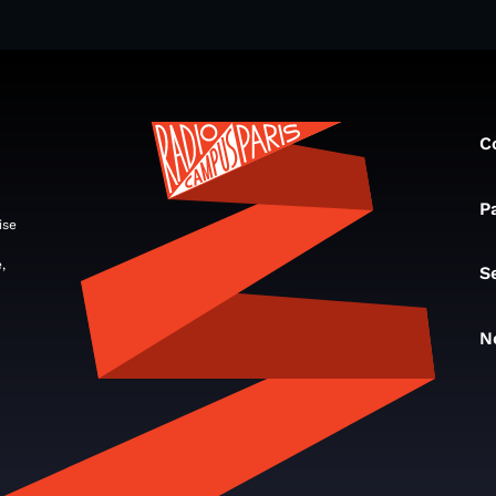
C
P
ise
,
S
N