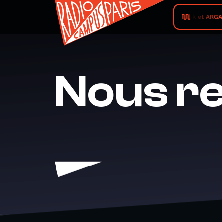
TedaAk et ARGALOU
Nous re