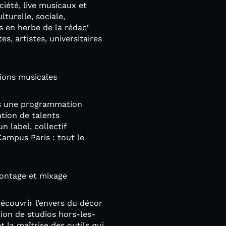
iété, live musicaux et
lturelle, sociale,
s en herbe de la rédac’
s, artistes, universitaires
ions musicales
rs une programmation
ation de talents
 label, collectif
ampus Paris : tout le
montage et mixage
écouvrir l’envers du décor
ation de studios hors-les-
 la maîtrise des outils qui