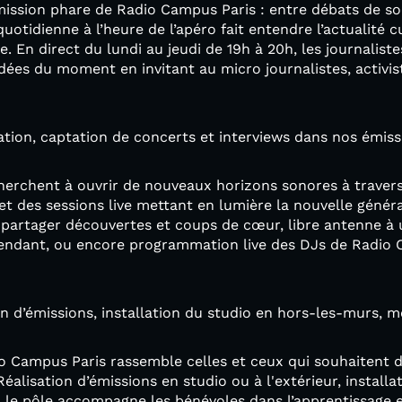
mission phare de Radio Campus Paris : entre débats de soc
quotidienne à l’heure de l’apéro fait entendre l’actualité cu
 En direct du lundi au jeudi de 19h à 20h, les journaliste
ées du moment en invitant au micro journalistes, activiste
ion, captation de concerts et interviews dans nos émiss
herchent à ouvrir de nouveaux horizons sonores à trave
 et des sessions live mettant en lumière la nouvelle génér
artager découvertes et coups de cœur, libre antenne à un
pendant, ou encore programmation live des DJs de Radio C
on d’émissions, installation du studio en hors-les-murs, 
o Campus Paris rassemble celles et ceux qui souhaitent d
Réalisation d’émissions en studio ou à l'extérieur, install
le pôle accompagne les bénévoles dans l’apprentissage et