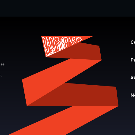
C
P
ise
,
S
N