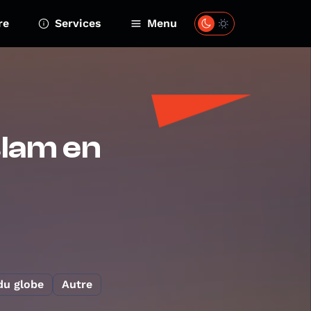
re
Services
Menu
slam en
du globe
Autre