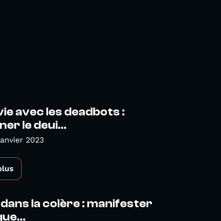
vie avec les deadbots :
er le deui...
Janvier 2023
plus
e dans la colère : manifester
ue...