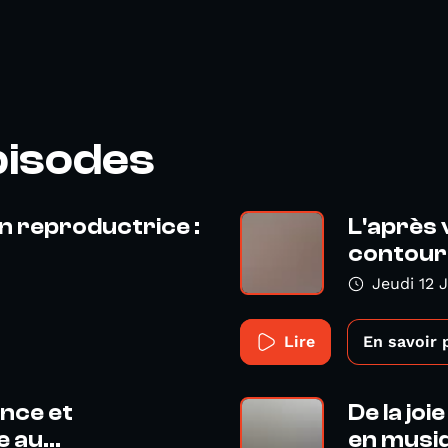
pisodes
n reproductrice :
L'après 
contourn
Jeudi 12 
Lire
En savoir 
ance et
De la joi
 au...
en musiq