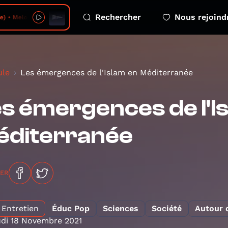
Rechercher
Nous rejoind
Melodious Mosaic - 2026-08-07 - no 14
ule
Les émergences de l'Islam en Méditerranée
s émergences de l'I
éditerranée
GER
Entretien
Éduc Pop
Sciences
Société
Autour 
di 18 Novembre 2021