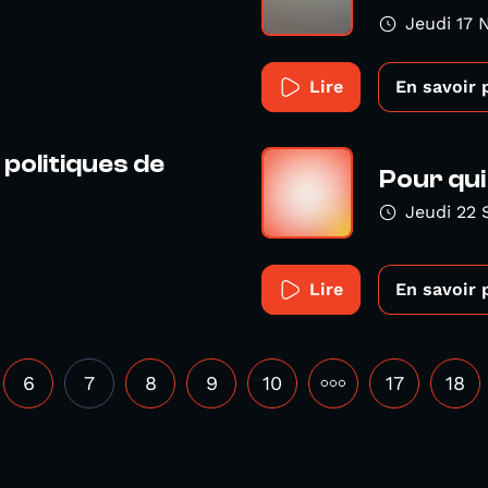
Jeudi 17
Lire
En savoir 
 politiques de
Pour qui
Jeudi 22
Lire
En savoir 
6
7
8
9
10
•••
17
18