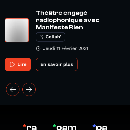
Théâtre engagé
radiophonique avec
Manifeste Rien
Collab'
Jeudi 11 Février 2021
Lire
En savoir plus
*
ra
*
cam
*
pa