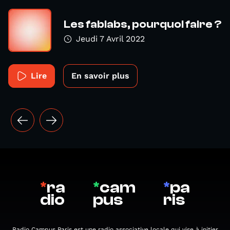
Les fablabs, pourquoi faire ?
Jeudi 7 Avril 2022
Lire
En savoir plus
*
ra
*
cam
*
pa
dio
pus
ris
Radio Campus Paris est une radio associative locale qui vise à initier