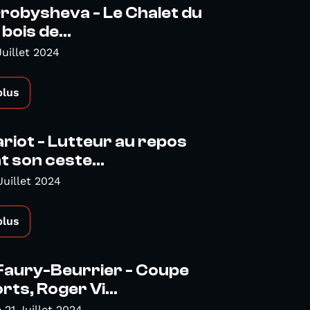
robysheva - Le Chalet du
bois de...
Juillet 2024
plus
riot - Lutteur au repos
 son ceste...
Juillet 2024
plus
Faury-Beurrier - Coupe
ts, Roger Vi...
21 Juillet 2024