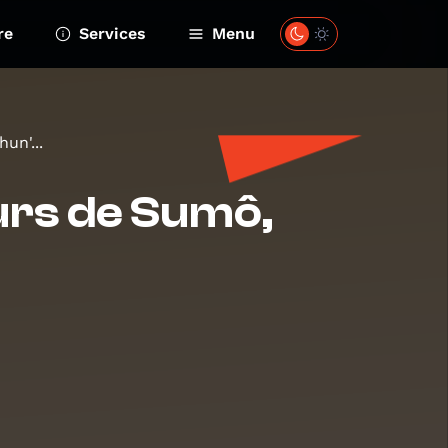
re
Services
Menu
un'...
eurs de Sumô,