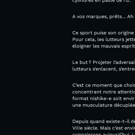
cylindres en paille de riz.
A vos marques, prêts… Ah n
Ce sport puise son origine 
Pour cela, les lutteurs jet
éloigner les mauvais espr
Le but ? Projeter l’advers
lutteurs s’enlacent, s’ent
C’est ce moment que choisit
concentrant notre attenti
format nishike-e soit envir
une musculature décuplée 
Depuis quand existe-t-il d
VIIIe siècle. Mais c’est en
connaissons aujourd’hui. L