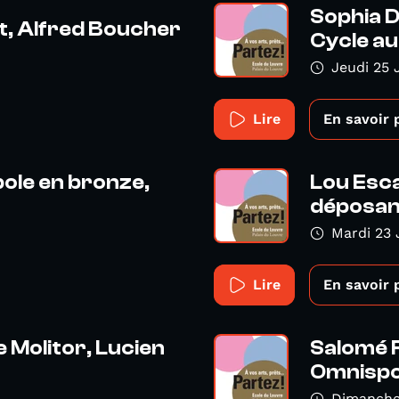
Sophia D
t, Alfred Boucher
Cycle au 
Jeudi 25 
Lire
En savoir 
obole en bronze,
Lou Esca
déposant
Mardi 23 
Lire
En savoir 
ne Molitor, Lucien
Salomé 
Omnispor
Dimanche 