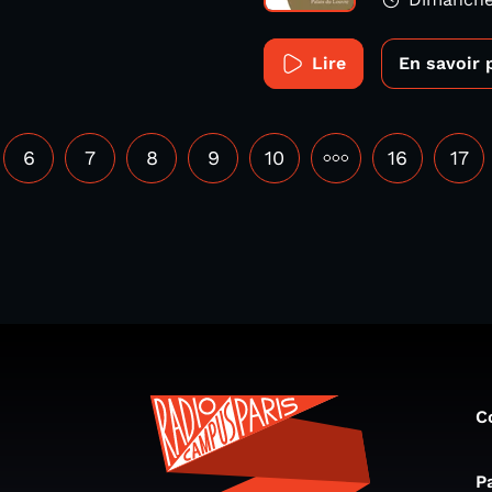
Lire
En savoir 
6
7
8
9
10
•••
16
17
C
P