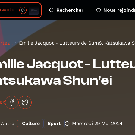
Rechercher
Nous rejoind
ÉE • Jeunesse de France
rtez !
Emilie Jacquot - Lutteurs de Sumô, Katsukawa Sh
ilie Jacquot - Lutt
tsukawa Shun'ei
GER
Autre
Culture
Sport
Mercredi 29 Mai 2024