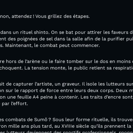
on, attendez ! Vous grillez des étapes.
dans un rituel shinto. On se bat pour attirer les faveurs d
tent des poignées de sel dans la salle afin de la purifier p
its. Maintenant, le combat peut commencer.
aire hors de l’arène ou le faire tomber sur le dos en moin
rechoquent. La tension monte, le public retient sa respira
 de capturer l’artiste, un graveur. Il isole les lutteurs s
on sur le rapport de force entre leurs deux corps. Deux 
on une feuille A4 peine à contenir. Les traits d’encre sont
par l’effort.
es combats de Sumô ? Sous leur forme rituelle, ils trouven
viron mille ans plus tard, au XVIIIe siècle qu’ils prennent 
es lutteurs deviennent des sportifs professionnels, spon