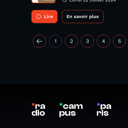
Lire
En savoir plus
1
2
3
4
5
*
ra
*
cam
*
pa
dio
pus
ris