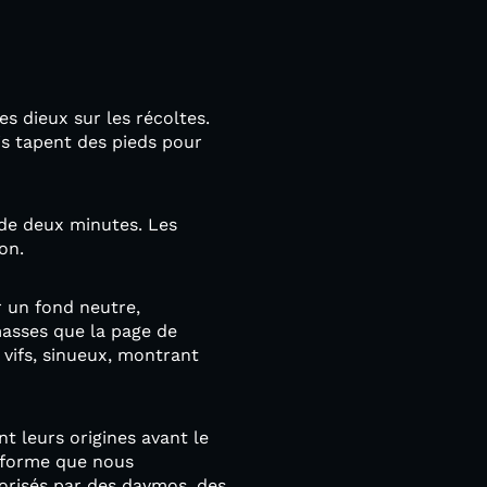
es dieux sur les récoltes.
uis tapent des pieds pour
s de deux minutes. Les
tion.
ur un fond neutre,
masses que la page de
 vifs, sinueux, montrant
t leurs origines avant le
la forme que nous
sorisés par des daymos, des