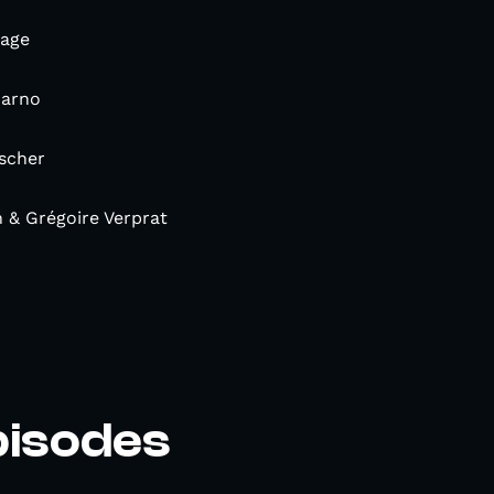
age
arno
ischer
n & Grégoire Verprat
pisodes