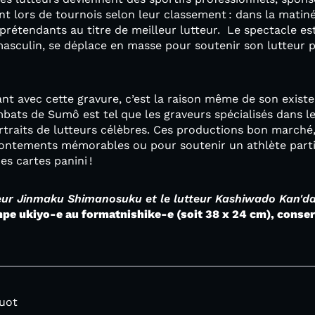
nt lors de tournois selon leur classement : dans la matin
 prétendants au titre de meilleur lutteur. Le spectacle e
asculin, se déplace en masse pour soutenir son lutteur p
nt avec cette gravure, c’est la raison même de son existenc
ats de Sumô est tel que les graveurs spécialisés dans le
rtraits de lutteurs célèbres. Ces productions bon march
rontements mémorables ou pour soutenir un athlète parti
es cartes panini !
teur Jinmaku Shimanosuku et le lutteur Kashiwado Kan'd
ampe ukiyo-e au formatnishike-e (soit 38 x 24 cm), cons
uot