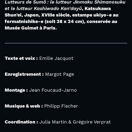
Lutteurs de Sumô : le lutteur Jinmaku Shimanosuku
et le lutteur Kashiwado Kan'dayû
, Katsukawa
Shun'ei, Japon, XVIIIe siècle, estampe ukiyo-e au
formatnishike-e (soit 38 x 24 cm), conservée au
Musée Guimet à Paris.
Texte et voix :
Emilie Jacquot
Enregistrement :
Margot Page
Montage :
Jean Foucaud-Jarno
Musique & web :
Philipp Fischer
Coordination :
Julia Martin & Grégoire Verprat