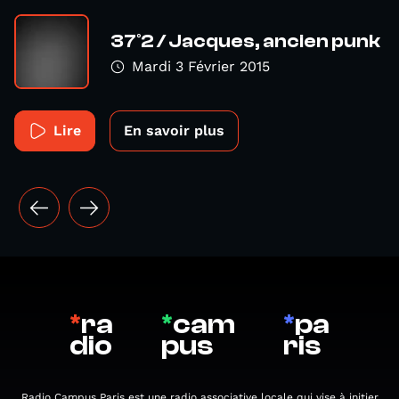
37°2 / Jacques, ancien punk
Mardi 3 Février 2015
Lire
En savoir plus
*
ra
*
cam
*
pa
dio
pus
ris
Radio Campus Paris est une radio associative locale qui vise à initier