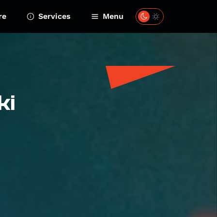
re
Services
Menu
ki