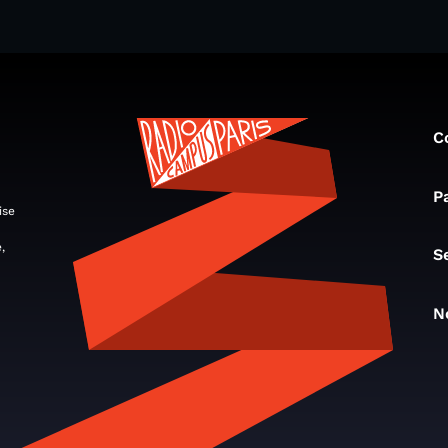
C
P
ise
,
S
N