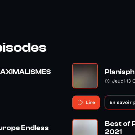
pisodes
– MAXIMALISMES
Planisph
Jeudi 13 
Lire
En savoir 
Best of 
Europe Endless
2021