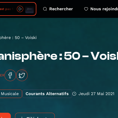
Rechercher
Nous rejoind
as faux 2026 08 06 Le green gap
phère : 50 – Voiski
anisphère : 50 – Vois
GER
Musicale
Courants Alternatifs
Jeudi 27 Mai 2021