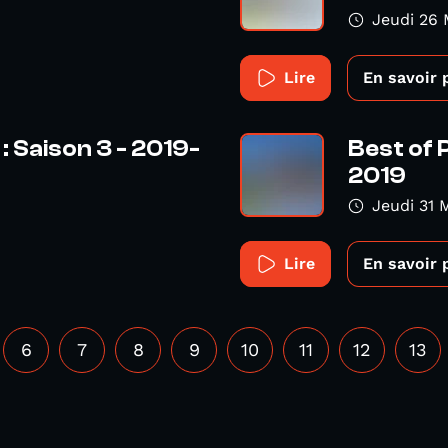
Jeudi 26 
Lire
En savoir 
: Saison 3 - 2019-
Best of 
2019
Jeudi 31 
Lire
En savoir 
6
7
8
9
10
11
12
13