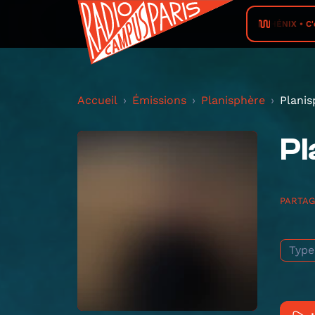
RADIO PHÉNIX • C'est p
Accueil
Émissions
Planisphère
Planis
Pl
PARTA
Type