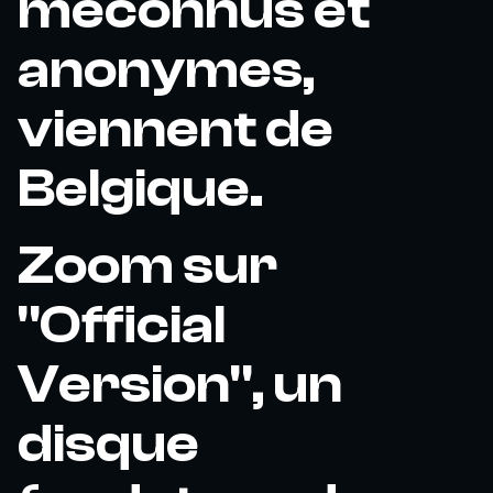
méconnus et
anonymes,
viennent de
Belgique.
Zoom sur
"Official
Version", un
disque