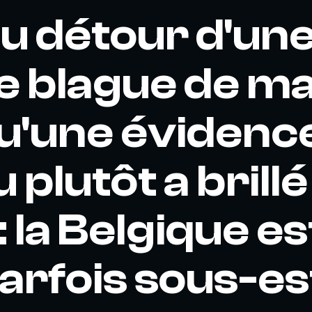
au détour d'un
 blague de m
u'une évidence 
u plutôt a brill
 : la Belgique e
arfois sous-e