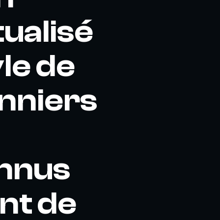
ualisé
yle de
onniers
onnus
nt de