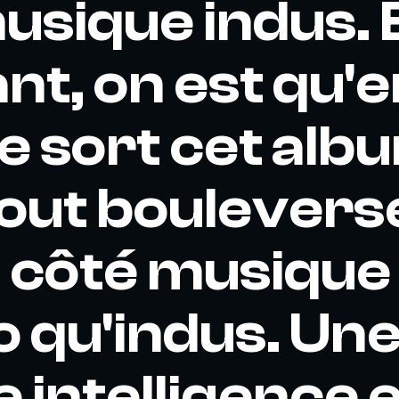
musique indus. 
nt, on est qu'
e sort cet albu
tout boulevers
 côté musique
o qu'indus. Un
 intelligence e