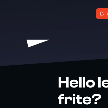
Hello l
frite?