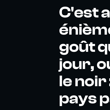
C'est 
énième
goût q
jour, o
le noir
pays p