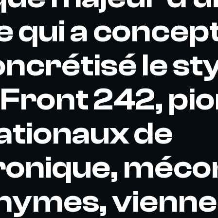
 qui a concept
oncrétisé le st
 Front 242, pi
ationaux de
tronique, méc
nymes, vienne