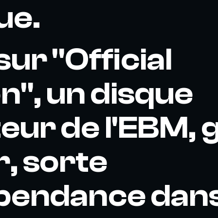
ue.
ur "Official
n", un disque
eur de l'EBM, 
, sorte
épendance dan