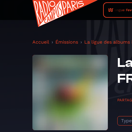
Dengue Fever
Accueil
Émissions
La ligue des albums
La
FR
PARTA
Type