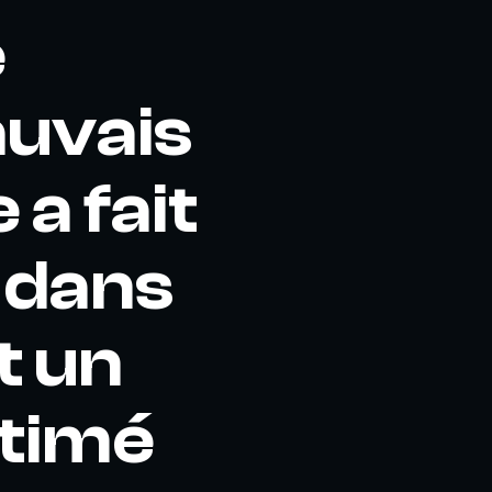
e
auvais
a fait
é dans
st un
stimé