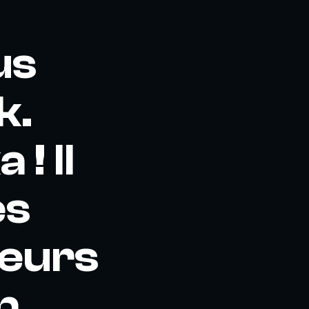
us
k.
! Il
es
teurs
n