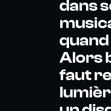
dans s
musica
quand 
Alors b
faut r
lumièr
un dis