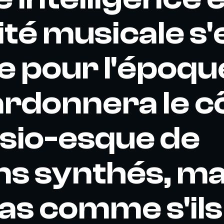
té musicale s'
 pour l'époqu
ardonnera le c
sio-esque de
ns synthés, ma
pas comme s'ils