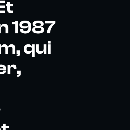
Et
en 1987
m, qui
er,
e
t