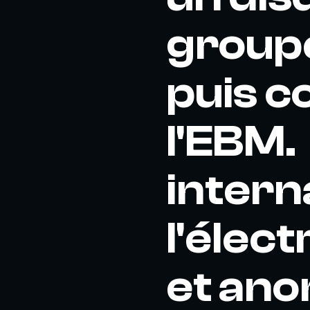
groupe
puis c
l'EBM.
intern
l'élec
et ano