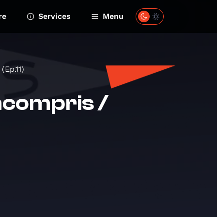
re
Services
Menu
(Ep.11)
ncompris /