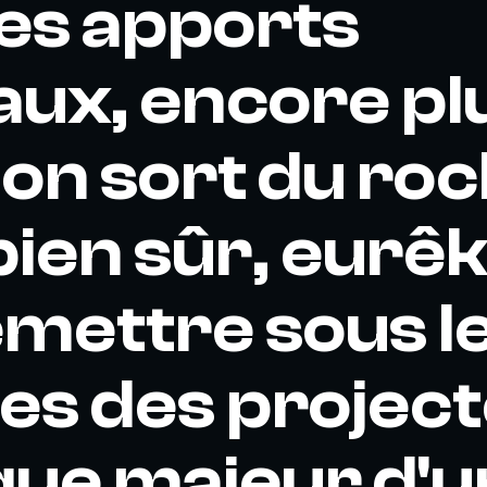
es apports
ux, encore pl
on sort du roc
ien sûr, eurêka 
emettre sous l
es des projec
que majeur d'u