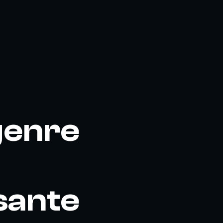
genre
sante