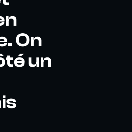
en
e. On
ôté un
is