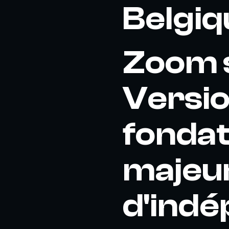
Belgiq
Zoom s
Versio
fondat
majeur
d'ind