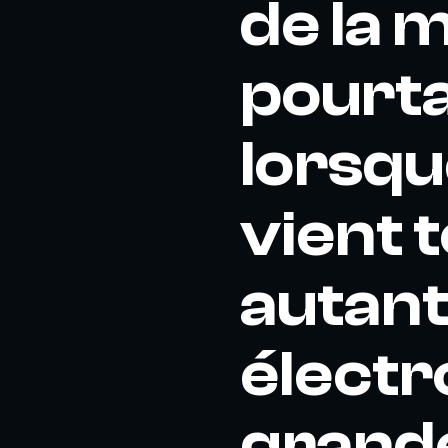
de la 
pourta
lorsqu
vient 
autant
électr
grande