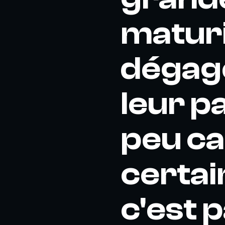
maturi
dégage
leur p
peu ca
certai
c'est 