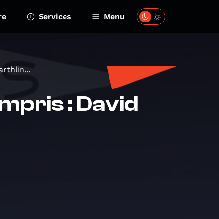
re
Services
Menu
thlin...
mpris : David