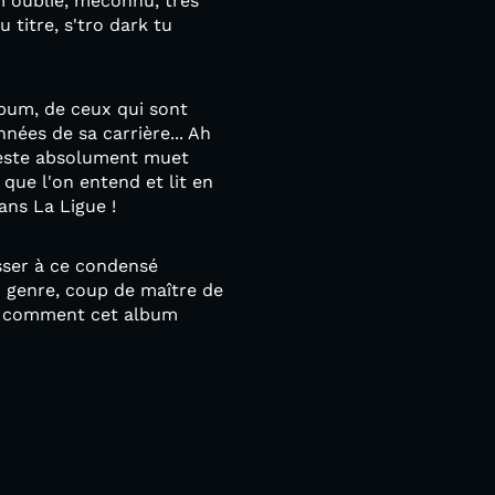
m oublié, méconnu, très
 titre, s'tro dark tu
lbum, de ceux qui sont
nées de sa carrière... Ah
reste absolument muet
que l'on entend et lit en
ans La Ligue !
esser à ce condensé
u genre, coup de maître de
si comment cet album