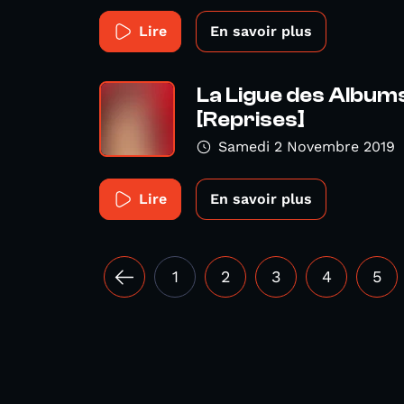
Lire
En savoir plus
La Ligue des Album
[Reprises]
Samedi 2 Novembre 2019
Lire
En savoir plus
1
2
3
4
5