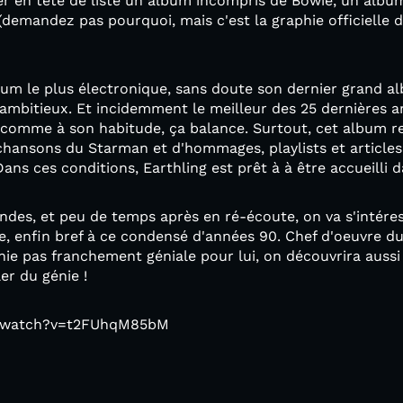
er en tête de liste un album incompris de Bowie, un albu
demandez pas pourquoi, mais c'est la graphie officielle du
lbum le plus électronique, sans doute son dernier grand a
 ambitieux. Et incidemment le meilleur des 25 dernières an
 comme à son habitude, ça balance. Surtout, cet album 
chansons du Starman et d'hommages, playlists et articles 
ns ces conditions, Earthling est prêt à à être accueilli d
ondes, et peu de temps après en ré-écoute, on va s'intér
gle, enfin bref à ce condensé d'années 90. Chef d'oeuvre d
nnie pas franchement géniale pour lui, on découvrira aus
er du génie !
m/watch?v=t2FUhqM85bM