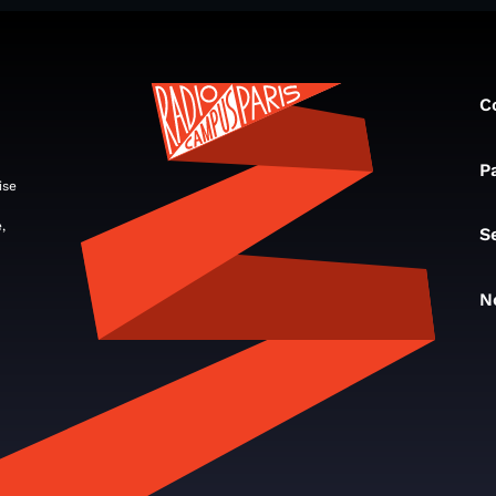
C
P
ise
,
S
N