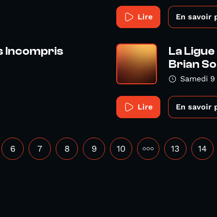
Lire
En savoir 
s Incompris
La Ligue
Brian S
Samedi 9 
Lire
En savoir 
6
7
8
9
10
•••
13
14