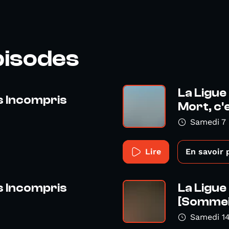
pisodes
La Ligue
s Incompris
Mort, c'e
1
Samedi 7
Lire
En savoir 
s Incompris
La Ligue
[Sommei
Samedi 1