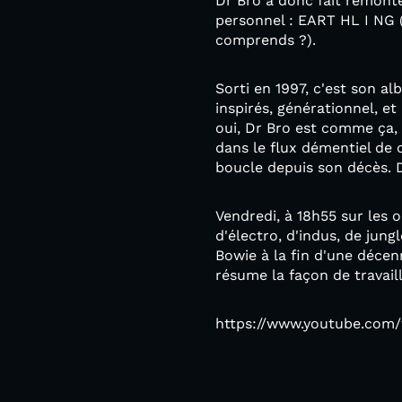
Dr Bro a donc fait remont
personnel : EART HL I NG (
comprends ?).
Sorti en 1997, c'est son a
inspirés, générationnel, et
oui, Dr Bro est comme ça,
dans le flux démentiel de 
boucle depuis son décès. Da
Vendredi, à 18h55 sur les 
d'électro, d'indus, de jun
Bowie à la fin d'une déce
résume la façon de travaill
https://www.youtube.co