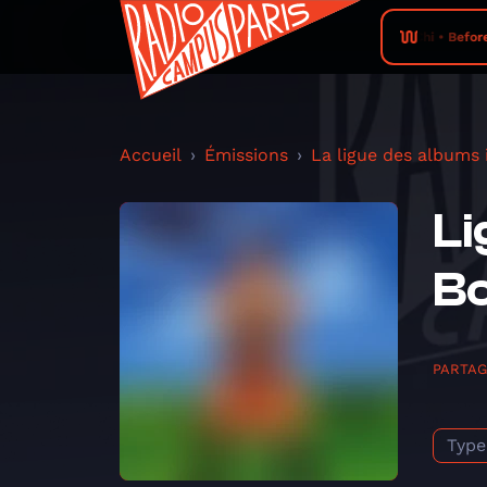
Chi • Befor
Accueil
Émissions
La ligue des albums
Li
Bo
PARTA
Type