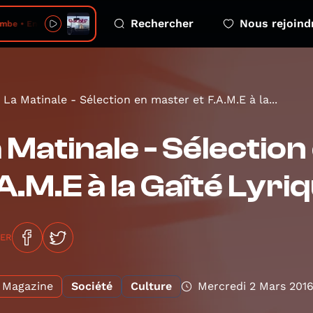
Rechercher
Nous rejoind
be • Encore
La Matinale - Sélection en master et F.A.M.E à la...
 Matinale - Sélection
A.M.E à la Gaîté Lyri
GER
Magazine
Société
Culture
Mercredi 2 Mars 201