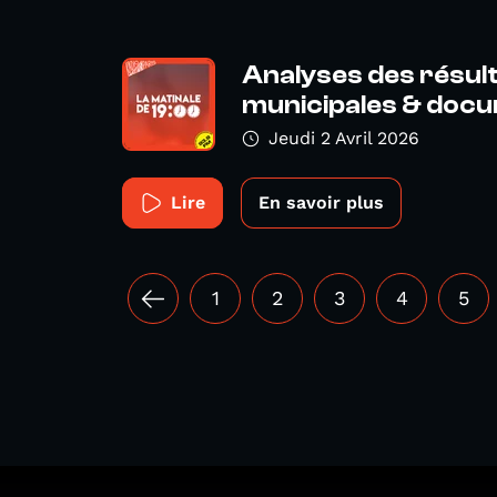
Analyses des résul
municipales & docu
Jeudi 2 Avril 2026
Lire
En savoir plus
1
2
3
4
5