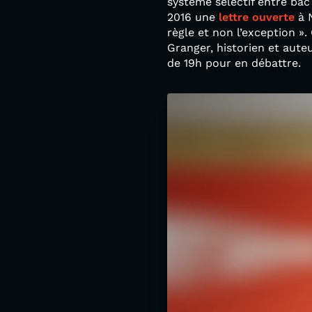
système sélectif entre bac
2016 une
lettre ouverte
à 
règle et non l’exception »
Granger, historien et auteu
de 19h pour en débattre.