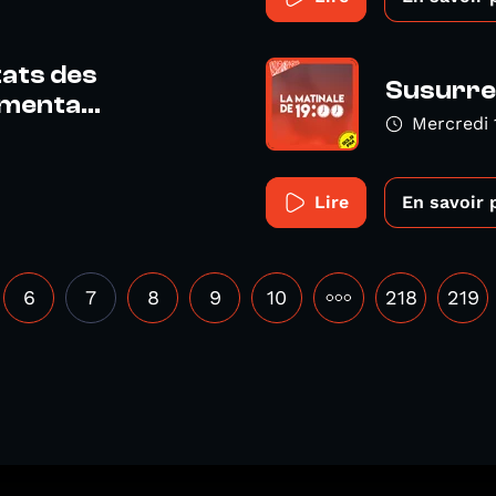
tats des
Susurre 
menta...
Mercredi 
Lire
En savoir 
6
7
8
9
10
•••
218
219