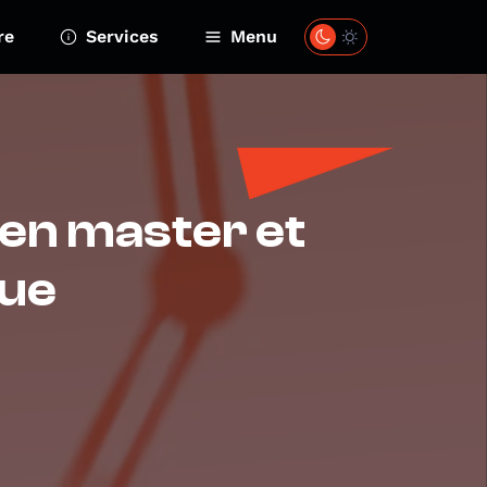
re
Services
Menu
 en master et
que
6