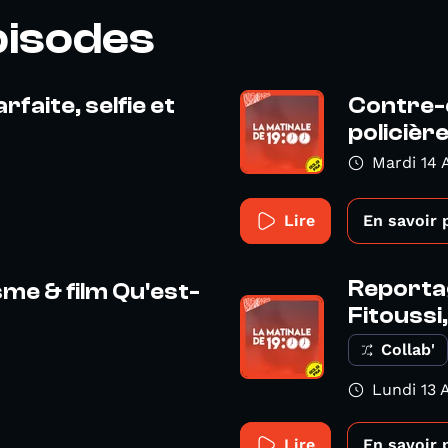
pisodes
rfaite, selfie et
Contre-e
policière
Mardi 14 
Lire
En savoir 
Reportag
sme & film Qu'est-
Fitoussi,
Collab'
Lundi 13 A
Lire
En savoir 