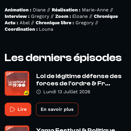
Animation :
Diane //
Réalisation :
Marie-Anne //
Interview :
Gregory //
Zoom :
Eloane //
Chronique
Actu :
Abel //
Chronique libre :
Gregory //
Coordination :
Louna
Les derniers épisodes
Loi de légitime défense des
forces de l'ordre & Fr...
Lundi 13 Juillet 2026
Lire
En savoir plus
Yama Festival & Politique