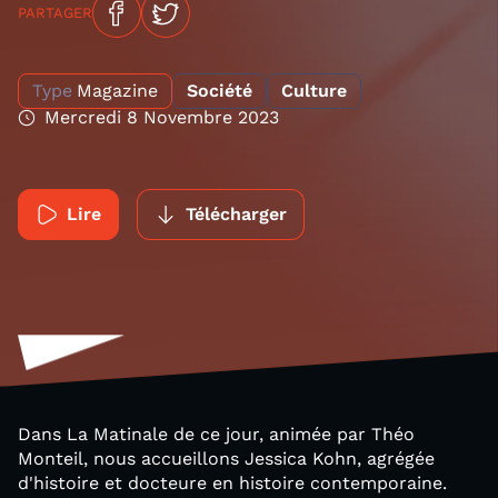
PARTAGER
Type
Magazine
Société
Culture
Mercredi 8 Novembre 2023
Lire
Télécharger
Dans La Matinale de ce jour, animée par Théo
Monteil, nous accueillons Jessica Kohn, agrégée
d'histoire et docteure en histoire contemporaine.