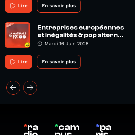
Lire
En savoir plus
Entreprises européennes
et inégalités & pop altern...
Mardi 16 Juin 2026
Lire
En savoir plus
*
ra
*
cam
*
pa
dio
pus
ris