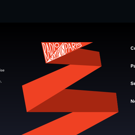
C
P
ise
,
S
N