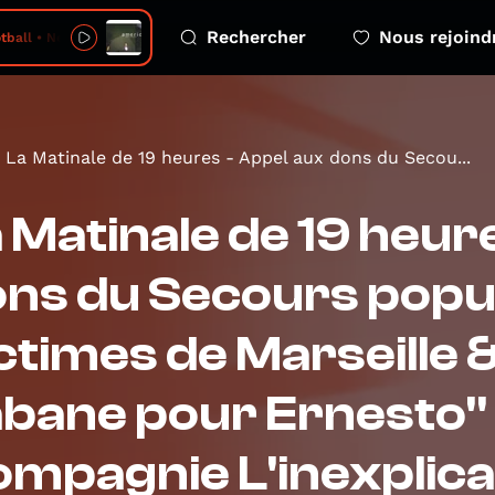
Rechercher
Nous rejoind
all • Never Meant
La Matinale de 19 heures - Appel aux dons du Secou...
 Matinale de 19 heur
ns du Secours popul
ctimes de Marseille 
bane pour Ernesto" 
mpagnie L'inexplica