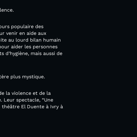
lence.
ours populaire des
ur venir en aide aux
uite au lourd bilan humain
 pour aider les personnes
ts d’hygiène, mais aussi de
tère plus mystique.
e la violence et de la
e. Leur spectacle, “Une
 théâtre El Duente à Ivry à