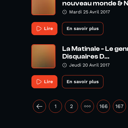
nouveau monde & No
Mardi 25 Avril 2017
Lire
En savoir plus
La Matinale - Le gen
Disquaires D...
Jeudi 20 Avril 2017
Lire
En savoir plus
1
2
•••
166
167