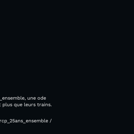
ns_ensemble, une ode
t plus que leurs trains.
 @rcp_25ans_ensemble /