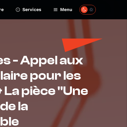
re
Services
Menu
es - Appel aux
aire pour les
& La pièce "Une
de la
ble