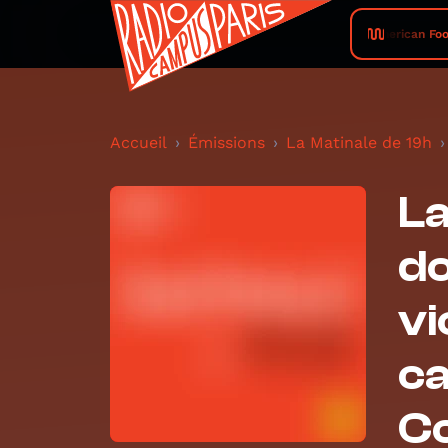
American Footb
Accueil
Émissions
La Matinale de 19h
La
do
vi
ca
Co