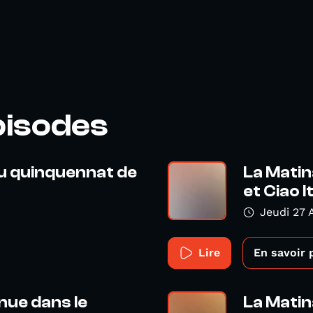
pisodes
 du quinquennat de
La Matin
et Ciao It
Jeudi 27 A
Lire
En savoir 
nue dans le
La Matin