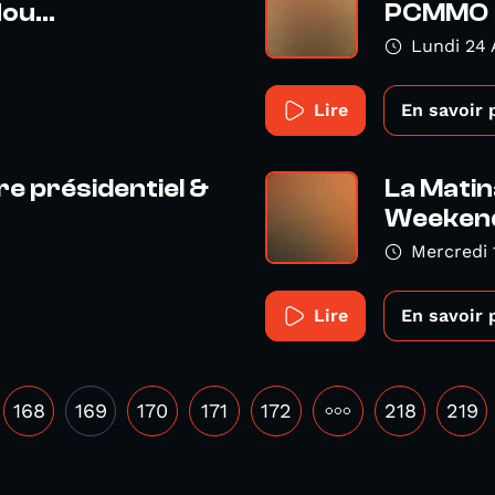
u...
PCMMO
Lundi 24 A
Lire
En savoir 
re présidentiel &
La Matin
Weeken
Mercredi 1
Lire
En savoir 
168
169
170
171
172
•••
218
219