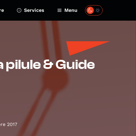
re
Services
Menu
a pilule & Guide
re 2017