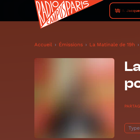
B.B. Jacques 
Accueil
Émissions
La Matinale de 19h
La
po
PARTA
Type