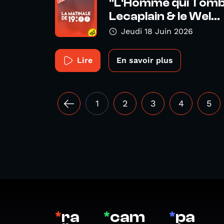
"L'Homme qui Tombe
Lecaplain & le Wel...
Jeudi 18 Juin 2026
Lire
En savoir plus
1
2
3
4
5
*
ra
*
cam
*
pa