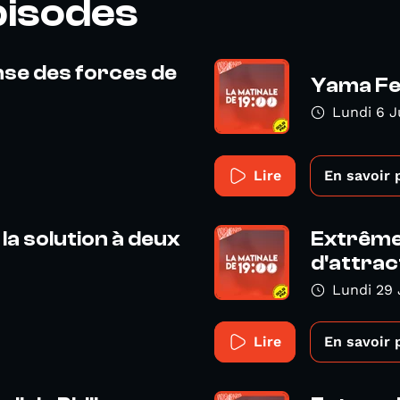
pisodes
ense des forces de
Yama Fes
Lundi 6 J
Lire
En savoir 
la solution à deux
Extrême 
d'attract
Lundi 29 
Lire
En savoir 