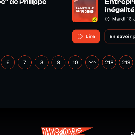
" de Philippe
Entrepr
inégalité
Mardi 16 
Lire
En savoir 
6
7
8
9
10
•••
218
219
C