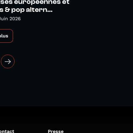
ises européennes et
s & pop altern...
Juin 2026
plus
ontact
Presse