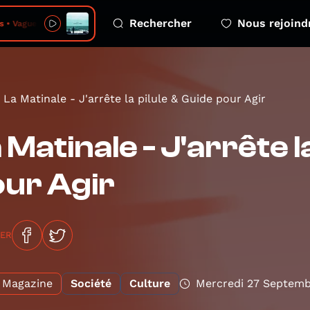
Rechercher
Nous rejoind
• Vague à l'âme
La Matinale - J'arrête la pilule & Guide pour Agir
 Matinale - J'arrête l
ur Agir
GER
Magazine
Société
Culture
Mercredi 27 Septemb