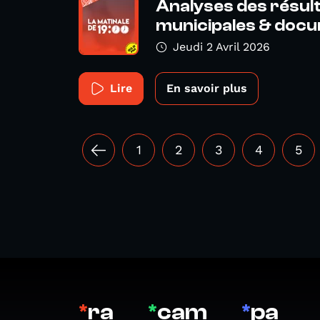
Analyses des résul
municipales & docu
Jeudi 2 Avril 2026
Lire
En savoir plus
1
2
3
4
5
*
ra
*
cam
*
pa