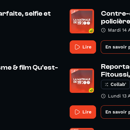
rfaite, selfie et
Contre-e
policière
Mardi 14 
Lire
En savoir 
Reportag
sme & film Qu'est-
Fitoussi,
Collab'
Lundi 13 A
Lire
En savoir 