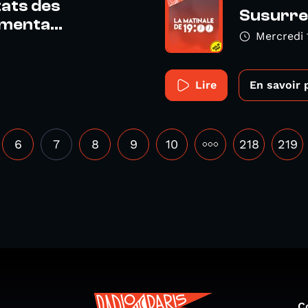
tats des
Susurre 
menta...
Mercredi 
Lire
En savoir 
6
7
8
9
10
•••
218
219
C