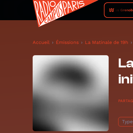
Radio Campus Grenoble • Le F
Accueil
Émissions
La Matinale de 19h
La
in
PARTA
Type