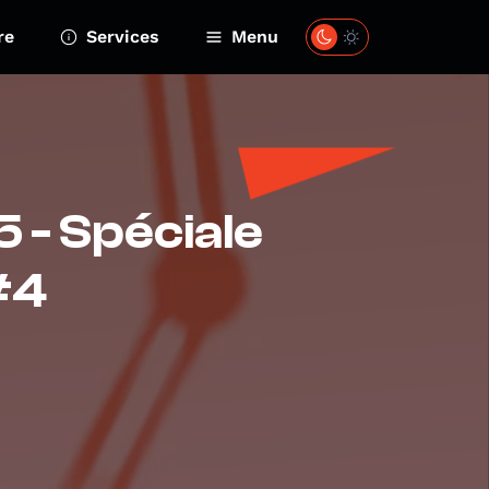
re
Services
Menu
5 - Spéciale
#4