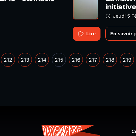
initiative
Jeudi 5 F
Lire
En savoir 
212
213
214
215
216
217
218
219
C