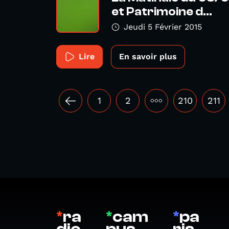
et Patrimoine d...
Jeudi 5 Février 2015
Lire
En savoir plus
1
2
•••
210
211
*
ra
*
cam
*
pa