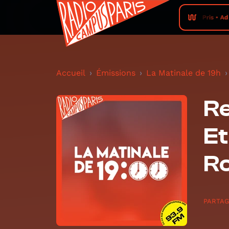
Pris • Ad
Accueil
Émissions
La Matinale de 19h
Re
Et
Ro
PARTA