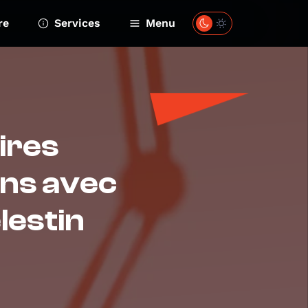
re
Services
Menu
ires
ens avec
lestin