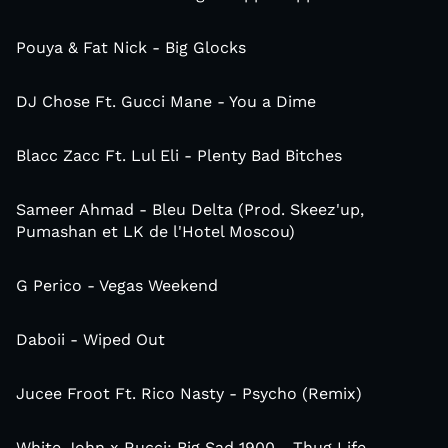
Pouya & Fat Nick - Big Glocks
DJ Chose Ft. Gucci Mane - You a Dime
Blacc Zacc Ft. Lul Eli - Plenty Bad Bitches
Sameer Ahmad - Bleu Delta (Prod. Skeez'up,
Pumashan et LK de l'Hotel Moscou)
G Perico - Vegas Weekend
Daboii - Wiped Out
Jucee Froot Ft. Rico Nasty - Psycho (Remix)
White John x Rucci; Big Sad 1900 - Thug Life