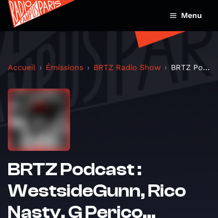
Menu
Accueil
Émissions
BRTZ Radio Show
BRTZ Podcast : WestsideGunn, Rico Nasty, G Perico....
BRTZ Podcast :
WestsideGunn, Rico
Nasty, G Perico...