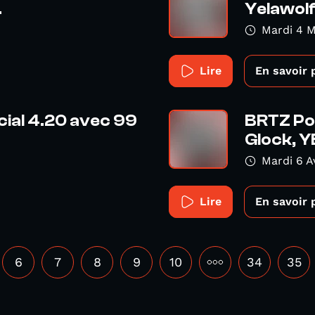
.
Yelawolf,
Mardi 4 M
Lire
En savoir 
cial 4.20 avec 99
BRTZ Po
Glock, Y
Mardi 6 Av
Lire
En savoir 
6
7
8
9
10
•••
34
35