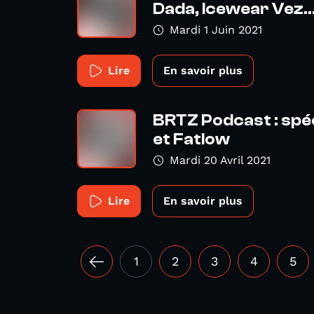
Dada, Icewear Vez..
Mardi 1 Juin 2021
Lire
En savoir plus
BRTZ Podcast : spé
et Fatlow
Mardi 20 Avril 2021
Lire
En savoir plus
1
2
3
4
5