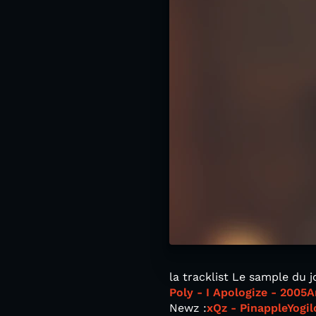
la tracklist Le sample du 
Poly - I Apologize - 2005
A
Newz :
xQz - Pinapple
Yogi