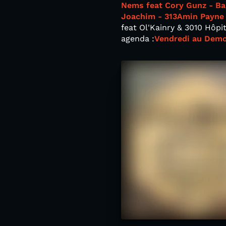
Nems feat Cory Gunz - Ba
Joachim - 313
Amin Payne 
feat Ol'Kainry & 3010 Hôpi
agenda :
Vendredi au Demor