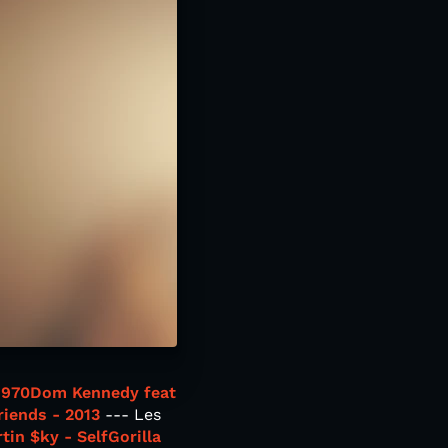
1970
Dom Kennedy feat
iends - 2013
--- Les
tin $ky - Self
Gorilla