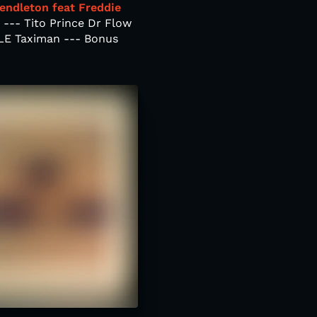
endleton feat Freddie
--- Tito Prince Dr Flow
YLE Taximan --- Bonus