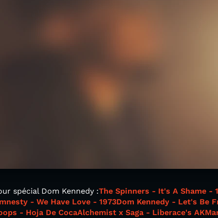
jour spécial Dom Kennedy :
The Spinners - It's A Shame - 
mnesty - We Have Love - 1973
Dom Kennedy - Let's Be Fr
loops - Hoja De Coca
Alchemist x Saga - Liberace's AK
Mar