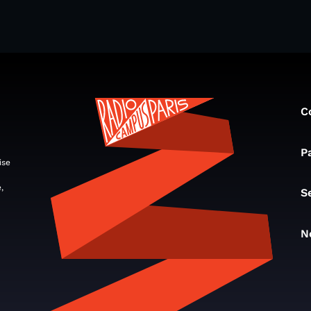
C
P
ise
,
S
N