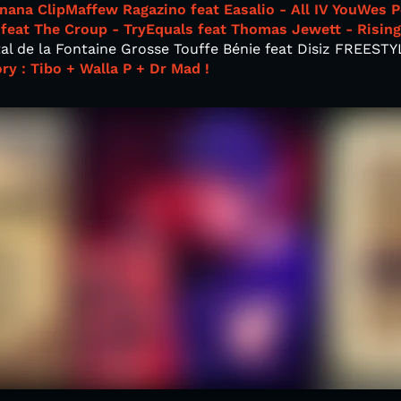
nana Clip
Maffew Ragazino feat Easalio - All IV You
Wes P
feat The Croup - Try
Equals feat Thomas Jewett - Rising
tal de la Fontaine Grosse Touffe Bénie feat Disiz FREEST
y : Tibo + Walla P + Dr Mad !