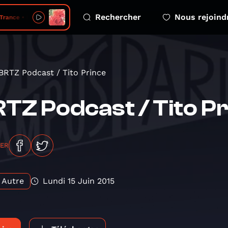
Rechercher
Nous rejoind
Trance • Roses
BRTZ Podcast / Tito Prince
TZ Podcast / Tito P
GER
Autre
Lundi 15 Juin 2015