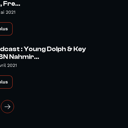
 Fre...
ai 2021
plus
dcast : Young Dolph & Key
BN Nahmir...
ril 2021
plus