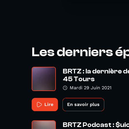
Les derniers é
BRTZ : la dernière 
45 Tours
Mardi 29 Juin 2021
Lire
En savoir plus
BRTZ Podcast : $ui