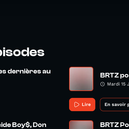
pisodes
des dernières au
BRTZ pod
Mardi 15 
Lire
En savoir 
cide Boy$, Don
BRTZ Pod