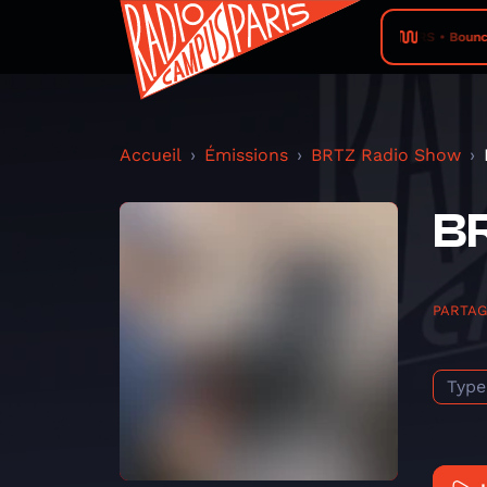
RADIO CAMPUS ANGERS • Bounce & Dream - 
Accueil
Émissions
BRTZ Radio Show
BR
PARTA
Type