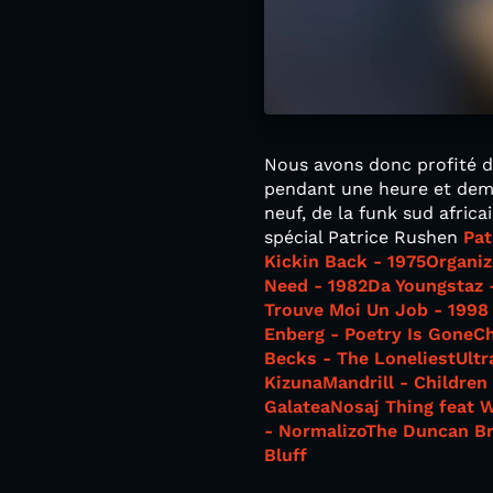
Nous avons donc profité de
pendant une heure et demie
neuf, de la funk sud africa
spécial Patrice Rushen
Pat
Kickin Back - 1975
Organiz
Need - 1982
Da Youngstaz 
Trouve Moi Un Job - 1998
Enberg - Poetry Is Gone
Ch
Becks - The Loneliest
Ultr
Kizuna
Mandrill - Children
Galatea
Nosaj Thing feat 
- Normalizo
The Duncan Br
Bluff