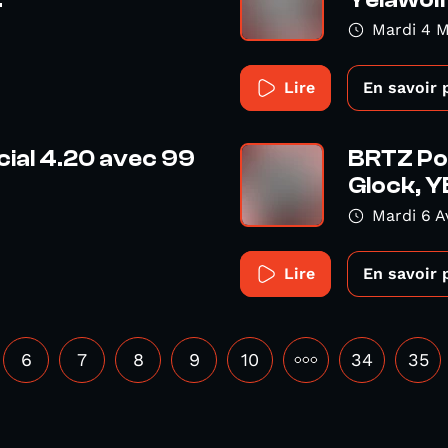
.
Yelawolf,
Mardi 4 M
Lire
En savoir 
cial 4.20 avec 99
BRTZ Po
Glock, Y
Mardi 6 Av
Lire
En savoir 
6
7
8
9
10
•••
34
35