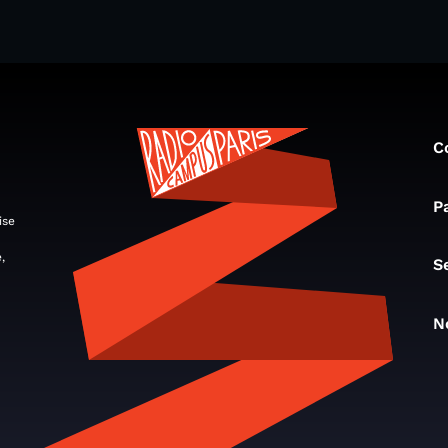
C
P
ise
,
S
N