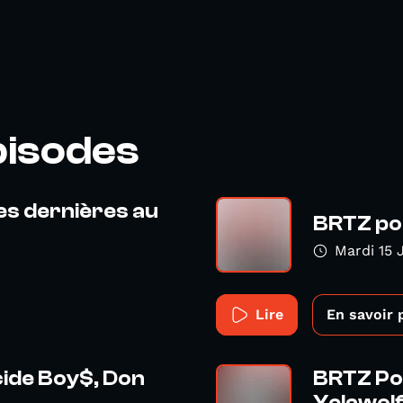
pisodes
des dernières au
BRTZ pod
Mardi 15 
Lire
En savoir 
cide Boy$, Don
BRTZ Pod