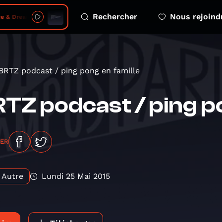
Rechercher
Nous rejoind
2026-08-06 - s05 e04 free greenland kalaallit nunaat
BRTZ podcast / ping pong en famille
TZ podcast / ping po
GER
Autre
Lundi 25 Mai 2015