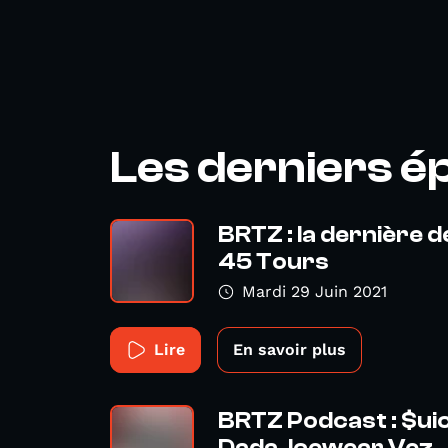
Les derniers é
BRTZ : la dernière 
45 Tours
Mardi 29 Juin 2021
Lire
En savoir plus
BRTZ Podcast : $ui