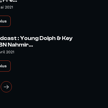
 Fre...
ai 2021
plus
dcast : Young Dolph & Key
BN Nahmir...
ril 2021
plus