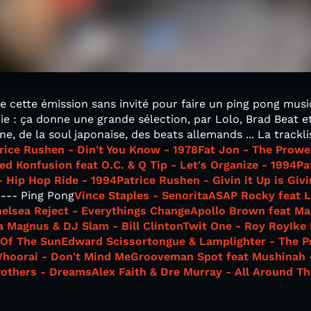
 cette émission sans invité pour faire un ping pong music
 : ça donne une grande sélection, par Lolo, Brad Beat et
ine, de la soul japonaise, des beats allemands ... La trackl
rice Rushen - Din't You Know - 1978
Fat Jon - The Prowe
ed Konfusion feat O.C. & Q Tip - Let's Organize - 1994
Pa
- Hip Hop Ride - 1994
Patrice Rushen - Givin it Up is Givi
--- Ping Pong
Vince Staples - Senorita
ASAP Rocky feat L
elsea Reject - Everythings Change
Apollo Brown feat Ma
a Magnus & DJ Slam - Bill Clinton
Twit One - Roy Roy
Ike
 Of The Sun
Edward Scissortongue & Lamplighter - The P
Whoorai - Don't Mind Me
Grooveman Spot feat Mushinah 
others - Dreams
Alex Faith & Dre Murray - All Around T