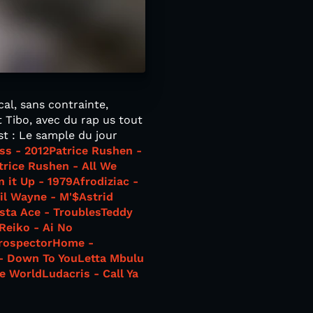
al, sans contrainte,
 Tibo, avec du rap us tout
ist : Le sample du jour
ss - 2012
Patrice Rushen -
trice Rushen - All We
n it Up - 1979
Afrodiziac -
il Wayne - M'$
Astrid
sta Ace - Troubles
Teddy
 Reiko - Ai No
rospector
Home -
- Down To You
Letta Mbulu
he World
Ludacris - Call Ya