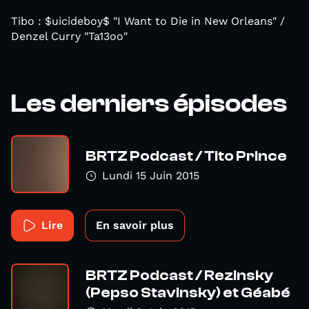
Tibo : $uicideboy$ "I Want to Die in New Orleans" /
Denzel Curry "Ta13oo"
Les derniers épisodes
BRTZ Podcast / Tito Prince
Lundi 15 Juin 2015
Lire
En savoir plus
BRTZ Podcast / Rezinsky
(Pepso Stavinsky) et Géabé