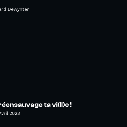
nard Dewynter
éensauvage ta vi(ll)e !
Avril 2023