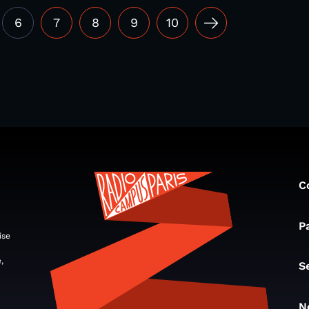
6
7
8
9
10
C
P
ise
,
S
N