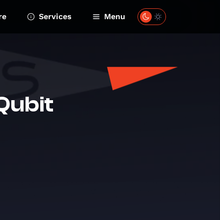
re
Services
Menu
 Qubit