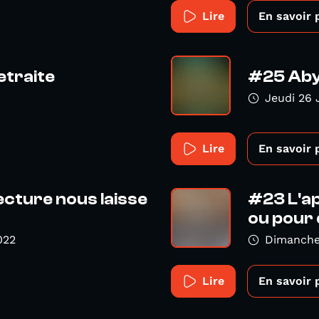
Lire
En savoir 
etraite
#25 Abys
Jeudi 26 
Lire
En savoir 
ecture nous laisse
#23 L'ap
ou pour 
022
Dimanche
Lire
En savoir 