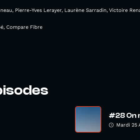
eau, Pierre-Yves Lerayer, Laurène Sarradin, Victoire Re
bé, Compare Fibre
pisodes
#28 On r
Mardi 25 