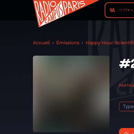
FETTY • 
Accueil
Émissions
Happy Hour Scientif
#2
PARTA
Type