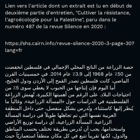
Lien vers l'article dont un extrait est lu en début de
deuxième partie d'entretien, "Cultiver la résistance,
l'agroécologie pour la Palestine", paru dans le
numéro 487 de la revue Silence en 2020 :
https://shs.cairn.info/revue-silence-2020-3-page-30?
lang=fr
حصة الزراعة من الناتج المحلي الإجمالي في فلسطين انخفضت
من 50٪ عام 1968 إلى 3.9٪ عام 2014. في خمسينيات القرن
الماضي، كانت فلسطين تصدر القمح إلى الأردن ودول الخليج،
أما اليوم فإن إنتاجها من الحبوب لا يغطي سوى 5٪ من
احتياجات البلاد. على الرغم من أهميتها الكبيرة، تُهمش الزراعة
الفلسطينية في الدراسات حول «المسألة الزراعية». وغالباً ما
يُنظر إليها كاستثناء، وتُدرس بشكل منفصل، حتى داخل المنطقة
العربية نفسها التي تم تجاهلها طويلاً في دراسة المسألة
الزراعية. المسألة الزراعية، أي دراسة توزيع الأراضي
واستخدامها، يجب أن تُدرس بطريقة تختلف بحسب المناطق
والدول، لكنها تقريباً تتبع في كل مكان منطقاً استعماريّاً حيث