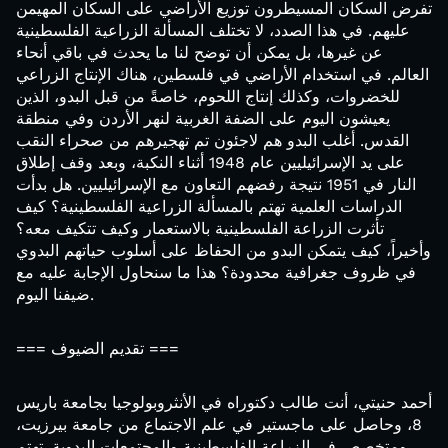
تفرض السكان المسيطرون توزيع الأراضي على السكان المهيمن
عليهم. في هذا الصدد، لا تختلف المسألة الزراعية الفلسطينية
عن غيرها، بل يمكن أن توضح لنا ما يحدث في باقي أنحاء
العالم. في استخدام الأراضي في فلسطين، هناك الإنتاج الزراعي
للخضروات، وكذلك إنتاج اللحوم، خاصةً من قبل البدو، الذين
يعيشون اليوم على الضفة الغربية لنهر الأردن وفي منطقة
القدس. أغلب البدو هم لاجئون تم تهجيرهم من صحراء النقب
على يد الإسرائيليين عام 1948 أثناء النكبة، وبعد وقف إطلاق
النار في 1951 نتيجة رفضهم التعاون مع الإسرائيليين. هل بدأت
الدراسات العلمية تهتم بالمسألة الزراعية الفلسطينية؟ كيف
تأثرت الزراعة الفلسطينية بالاستعمار وكيف تتكيف معه؟
وأخيراً، كيف يتمكن البدو من الحفاظ على أسلوب حياتهم البدوي
في ظروف جغرافية محدودة؟ هذا ما سنحاول الإجابة عليه مع
ضيفنا اليوم.
=== تقديم الضيوف ===
أحمد حنيتي، أنت طالب دكتوراه في الأنثروبولوجيا بجامعة باريس
8، وحاصل على ماجستير في علم الاجتماع من جامعة بيرزيت،
ومتخصص في الزراعة الفلسطينية والمجتمعات البدوية. تهتم