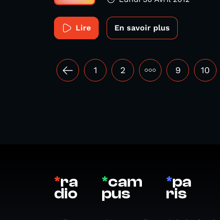
Lire
En savoir plus
1
2
•••
9
10
*
ra
*
cam
*
pa
dio
pus
ris