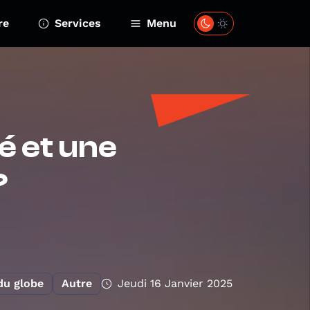
re
Services
Menu
é et une
?
du globe
Autre
Jeudi 16 Janvier 2025