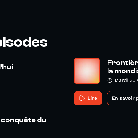
pisodes
Frontièr
'hui
la mondia
Mardi 30 
Lire
En savoir 
a conquête du