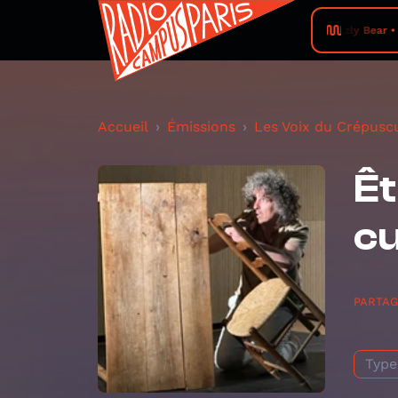
Grizzly Bear • A
Accueil
Émissions
Les Voix du Crépusc
Êt
cu
PARTA
Type