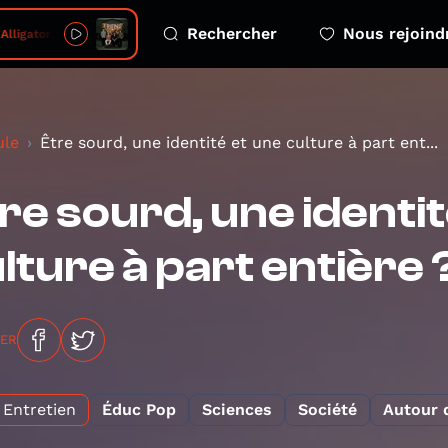
Rechercher
Nous rejoind
lligator - Choir Version
ule
Être sourd, une identité et une culture à part ent...
re sourd, une identit
lture à part entière 
GER
Entretien
Éduc Pop
Sciences
Société
Autour 