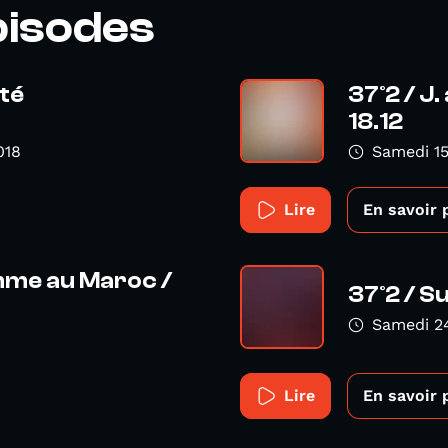
pisodes
rté
37°2 / J.
18.12
018
Samedi 1
Lire
En savoir 
emme au Maroc /
37°2 / Su
Samedi 2
Lire
En savoir 