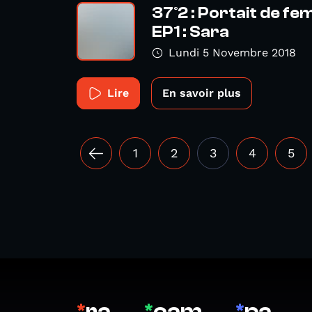
37°2 : Portait de f
EP1 : Sara
Lundi 5 Novembre 2018
Lire
En savoir plus
1
2
3
4
5
*
ra
*
cam
*
pa