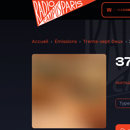
JAHARI MASAMBA •
Accueil
Émissions
Trente-sept Deux
37
PARTA
Type