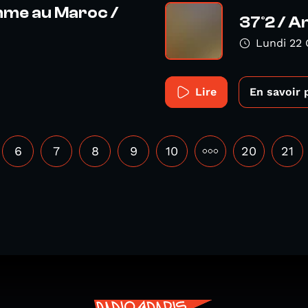
emme au Maroc /
37°2 / A
Lundi 22 
Lire
En savoir 
6
7
8
9
10
•••
20
21