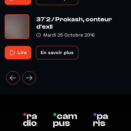
37°2 / Prokash, conteur
d'exil
Mardi 25 Octobre 2016
Lire
En savoir plus
*
ra
*
cam
*
pa
dio
pus
ris