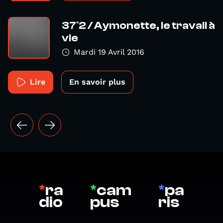
37°2 / Aymonette, le travail à
vie
Mardi 19 Avril 2016
Lire
En savoir plus
*
ra
*
cam
*
pa
dio
pus
ris