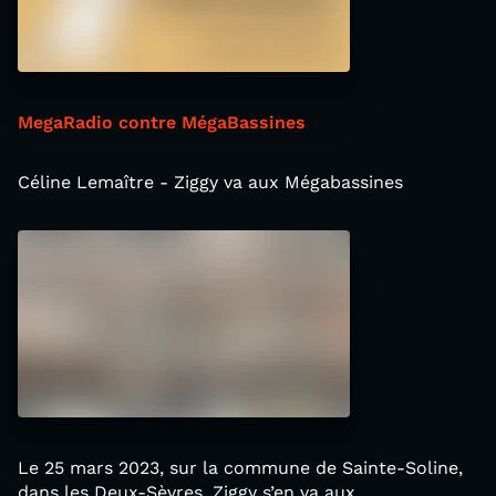
MegaRadio contre MégaBassines
Céline Lemaître - Ziggy va aux Mégabassines
Le 25 mars 2023, sur la commune de Sainte-Soline,
dans les Deux-Sèvres, Ziggy s’en va aux