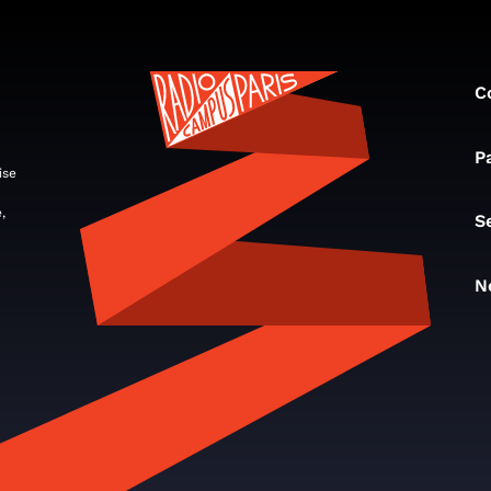
C
P
ise
,
S
N