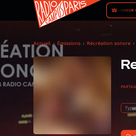
DORMEUR • S
Accueil
Émissions
Récréation sonore
Re
PARTA
Type