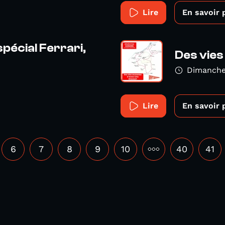
Lire
En savoir 
spécial Ferrari,
Des vie
Dimanche 
Lire
En savoir 
6
7
8
9
10
•••
40
41