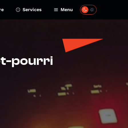
re
Services
Menu
ot-pourri