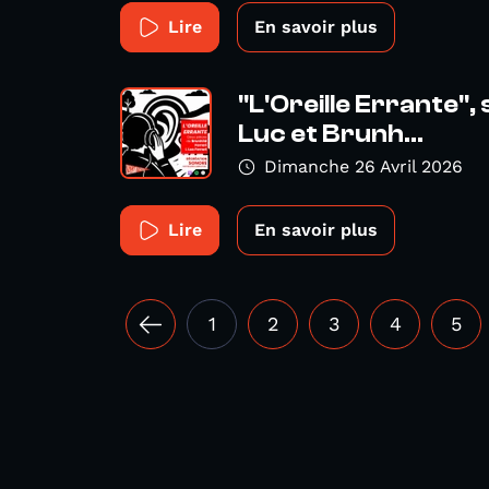
Lire
En savoir plus
"L'Oreille Errante", 
Luc et Brunh...
Dimanche 26 Avril 2026
Lire
En savoir plus
1
2
3
4
5