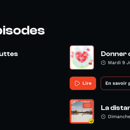
pisodes
luttes
Donner 
Mardi 9 J
Lire
En savoir 
La dista
Dimanche