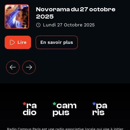
Novorama du 27 octobre
2025
Lundi 27 Octobre 2025
Lire
En savoir plus
*
ra
*
cam
*
pa
dio
pus
ris
Radio Campus Paris est une radio associative locale qui vise à initier