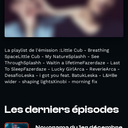
La playlist de l'émission :Little Cub - Breathing
SpaceLittle Cub - My NatureSplashh - See
ThroughSplashh - Waitin a lifetimeFazerdaze - Last
To SleepFazerdaze - Lucky GirlArca - ReverieArca -
DesafioLeska - i got you feat. BatukLeska - L&HBe
wider - shaping lightsXinobi - morning fix
Les derniers épisodes
Novorama du 1er décembre