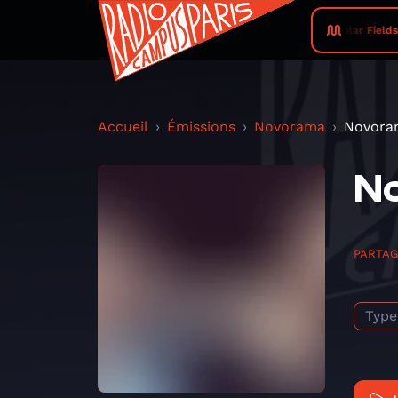
Solar Fields 
Accueil
Émissions
Novorama
Novora
N
PARTA
Type