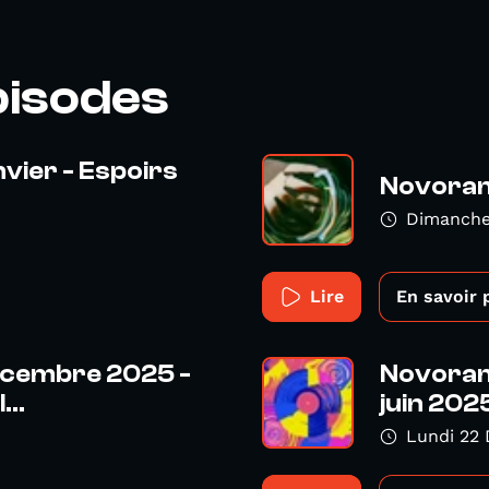
pisodes
vier - Espoirs
Novoram
Dimanche
Lire
En savoir 
cembre 2025 -
Novorama
..
juin 202
Lundi 22