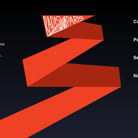
C
P
ise
,
S
N