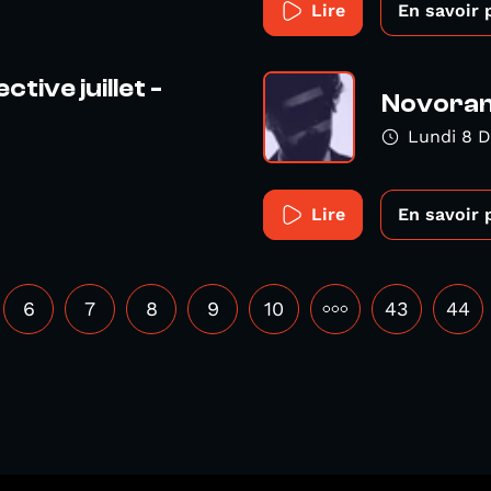
Lire
En savoir 
ive juillet -
Novoram
Lundi 8 
Lire
En savoir 
6
7
8
9
10
•••
43
44