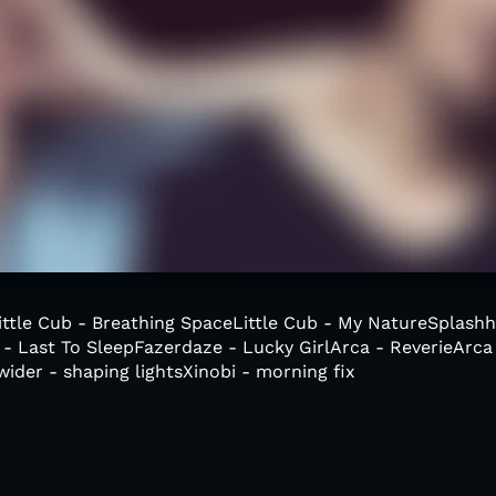
:Little Cub - Breathing SpaceLittle Cub - My NatureSplas
 - Last To SleepFazerdaze - Lucky GirlArca - ReverieArca 
ider - shaping lightsXinobi - morning fix