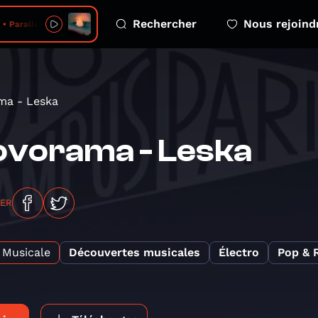
Rechercher
Nous rejoind
• Parallel Universe
ma - Leska
ovorama - Leska
GER
Musicale
Découvertes musicales
Électro
Pop & 