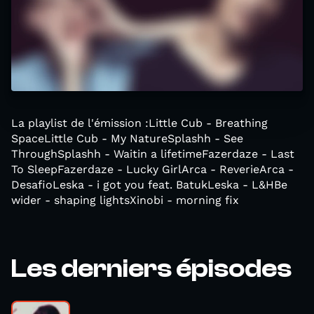
La playlist de l'émission :Little Cub - Breathing
SpaceLittle Cub - My NatureSplashh - See
ThroughSplashh - Waitin a lifetimeFazerdaze - Last
To SleepFazerdaze - Lucky GirlArca - ReverieArca -
DesafioLeska - i got you feat. BatukLeska - L&HBe
wider - shaping lightsXinobi - morning fix
Les derniers épisodes