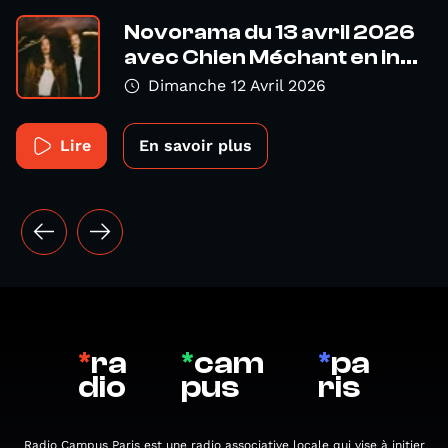
Novorama du 13 avril 2026
avec Chien Méchant en in...
Dimanche 12 Avril 2026
Lire
En savoir plus
*
ra
*
cam
*
pa
dio
pus
ris
Radio Campus Paris est une radio associative locale qui vise à initier