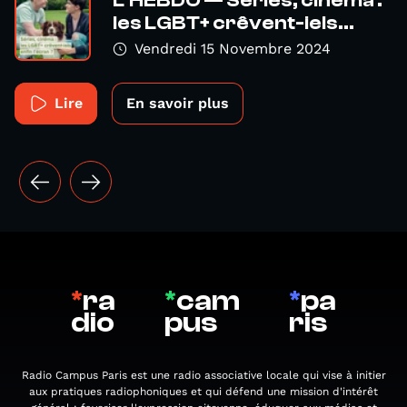
L'HEBDO — Séries, cinéma :
les LGBT+ crêvent-iels...
Vendredi 15 Novembre 2024
Lire
En savoir plus
*
ra
*
cam
*
pa
dio
pus
ris
Radio Campus Paris est une radio associative locale qui vise à initier
aux pratiques radiophoniques et qui défend une mission d'intérêt