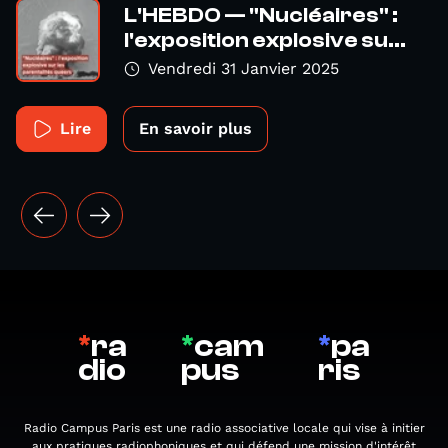
L'HEBDO — "Nucléaires" :
l'exposition explosive su...
Vendredi 31 Janvier 2025
Lire
En savoir plus
*
ra
*
cam
*
pa
dio
pus
ris
Radio Campus Paris est une radio associative locale qui vise à initier
aux pratiques radiophoniques et qui défend une mission d'intérêt