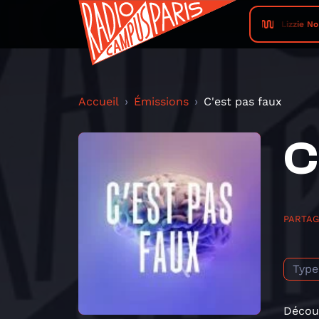
Lizzie No
Accueil
Émissions
C'est pas faux
C
PARTA
Type
Découv