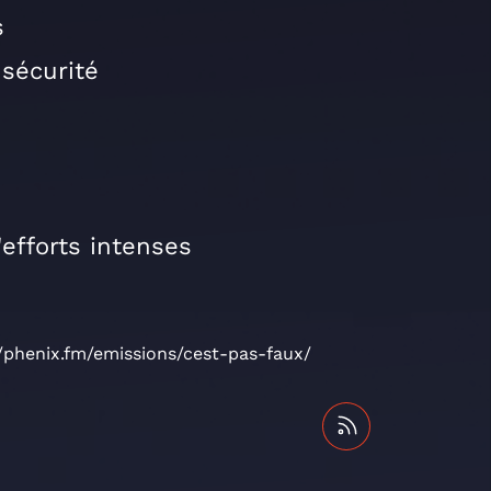
s
sécurité
'efforts intenses
//phenix.fm/emissions/cest-pas-faux/