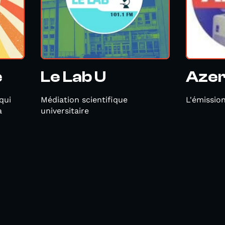
e
Le Lab U
Azer
qui
Médiation scientifique
L'émissio
à
universitaire