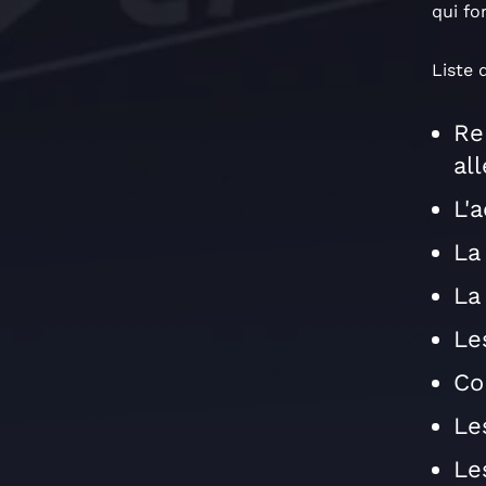
qui fo
Liste 
Re
al
L'
La
La
Le
Co
Le
Le