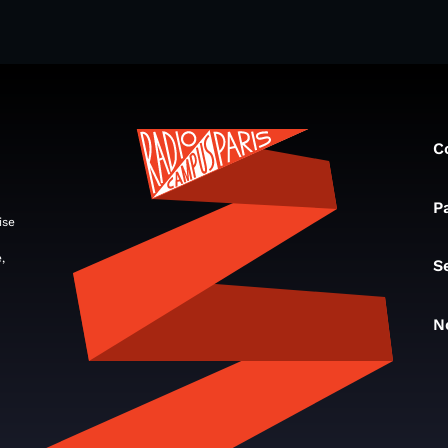
C
P
ise
,
S
N