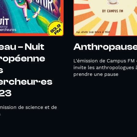
'eau – Nuit
Anthropaus
ropéenne
L'émission de Campus FM 
s
invite les anthropologues 
prendre une pause
ercheur·es
23
ission de science et de
n