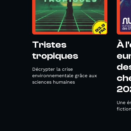
Tristes
À l
tropiques
eu
de
Décrypter la crise
environnementale grâce aux
ch
sciences humaines
20
Une ém
fictio