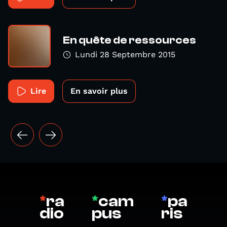
En quête de ressources
Lundi 28 Septembre 2015
Lire
En savoir plus
*
ra
*
cam
*
pa
dio
pus
ris