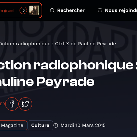
Rechercher
Nous rejoind
grand sommeil noir
Fiction radiophonique : Ctrl-X de Pauline Peyrade
ction radiophonique 
uline Peyrade
GER
Magazine
Culture
Mardi 10 Mars 2015