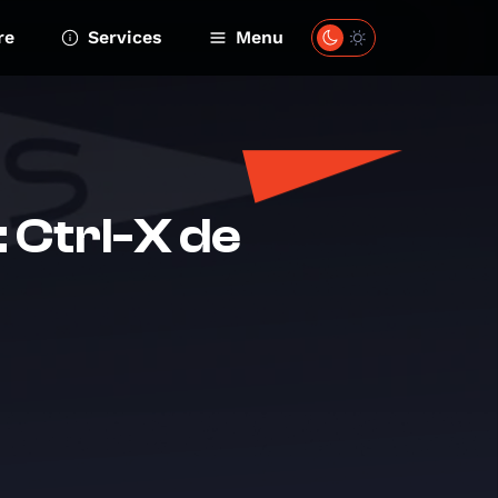
re
Services
Menu
: Ctrl-X de