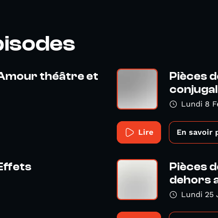
pisodes
 Amour théâtre et
Pièces d
conjuga
Lundi 8 F
Lire
En savoir 
Effets
Pièces d
dehors a
Lundi 25 