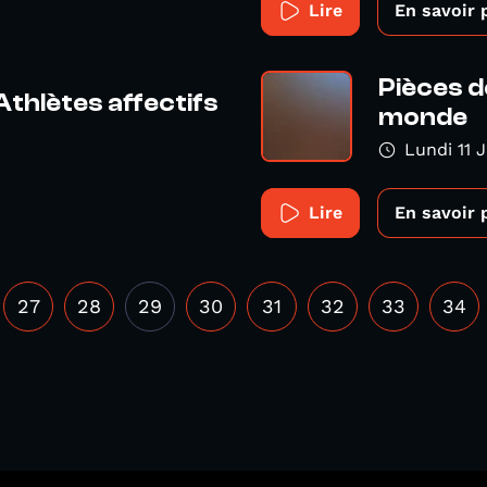
Lire
En savoir 
Pièces d
Athlètes affectifs
monde
Lundi 11 
Lire
En savoir 
27
28
29
30
31
32
33
34