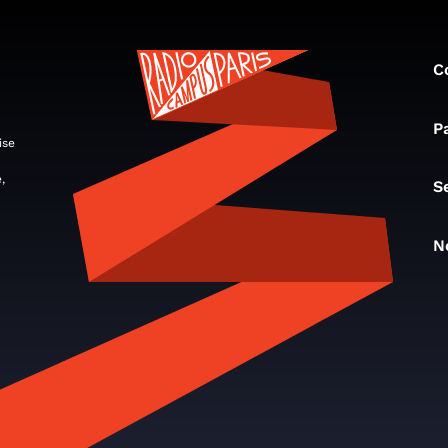
C
P
ise
,
S
N