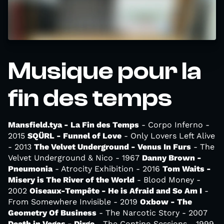
Musique pour la
fin des temps
Mansfield.tya - La Fin des Temps
- Corpo Inferno -
2015
SQÜRL - Funnel of Love
- Only Lovers Left Alive
- 2013
The Velvet Underground - Venus In Furs
- The
Velvet Underground & Nico - 1967
Danny Brown -
Pneumonia
- Atrocity Exhibition - 2016
Tom Waits -
Misery is The River of the World
- Blood Money -
2002
Oiseaux-Tempête - He is Afraid and So Am I
-
From Somewhere Invisible - 2019
Oxbow - The
Geometry Of Business
- The Narcotic Story - 2007
Death in Vegas - Dirge
- The Contino Sessions - 1999