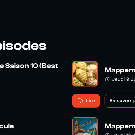
pisodes
e Saison 10 (Best
Mappemo
Jeudi 9 J
Lire
En savoir 
cule
Mappemo