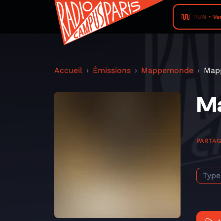
RADIO PRUN • VerTig
Accueil
Émissions
Mappemonde
Map
M
PARTA
Type