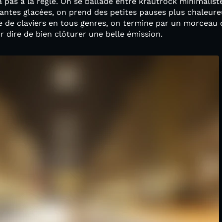
 pas à la règle. On se ballade entre krautrock minimalist
antes glacées, on prend des petites pauses plus chaleure
de claviers en tous genres, on termine par un morceau qu
our dire de bien clôturer une belle émission.