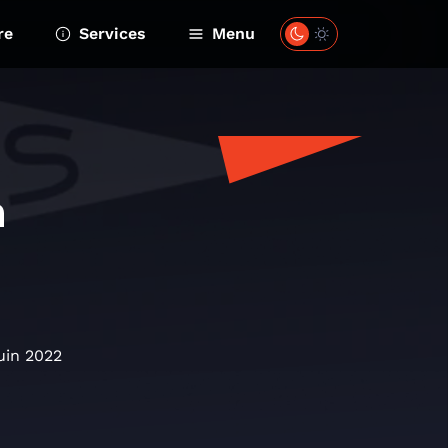
re
Services
Menu
h
uin 2022