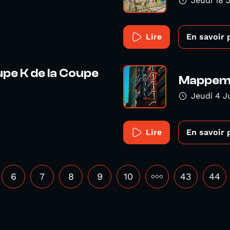
Jeudi 18 
Lire
En savoir 
pe K de la Coupe
Mappemo
Jeudi 4 J
Lire
En savoir 
6
7
8
9
10
•••
43
44