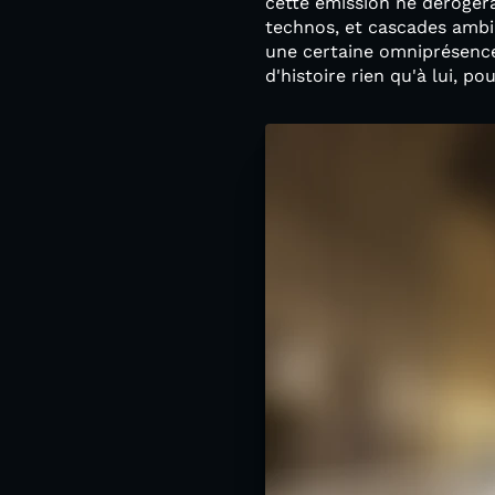
cette émission ne dérogera
technos, et cascades ambi
une certaine omniprésence 
d'histoire rien qu'à lui, p