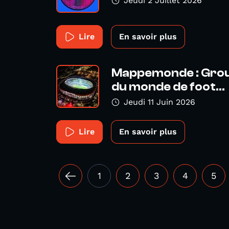
Jeudi 2 Juillet 2026
Lire
En savoir plus
Mappemonde : Grou
du monde de foot...
Jeudi 11 Juin 2026
Lire
En savoir plus
1
2
3
4
5