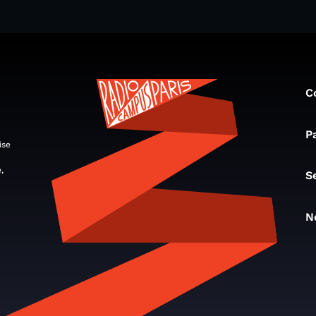
C
P
ise
,
S
N