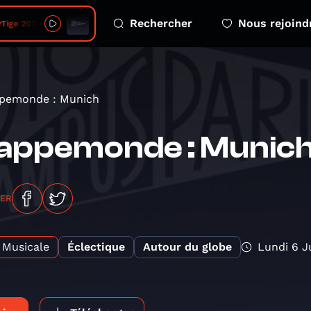
Rechercher
Nous rejoind
e 2026 08 06 - 4 eco emotions
pemonde : Munich
appemonde : Munic
GER
Musicale
Éclectique
Autour du globe
Lundi 6 J