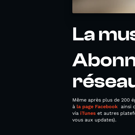
La mu
Abonn
résea
Même après plus de 200 épi
à
la page Facebook
ainsi 
via
iTunes
et autres plate
vous aux updates).