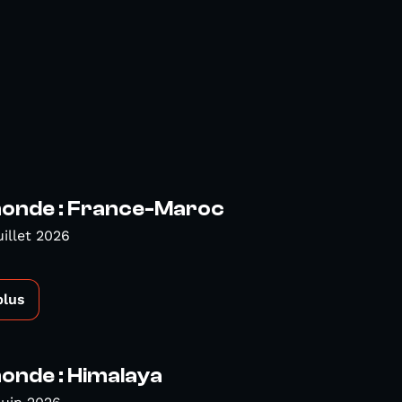
nde : France-Maroc
uillet 2026
plus
nde : Himalaya