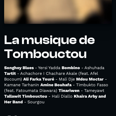
La musique de
Tombouctou
Songhoy Blues
- Yersi Yadda
Bombino
- Ashuhada
Tartit
- Achachore I Chachare Akale (feat. Afel
Bocoum)
Ali Farka Touré
- Mali Dje
Mdou Moctar
-
Kamane Tarhanin
Amine Bouhafa
- Timbukto Fasso
(feat. Fatoumata Diawara)
Tinariwen
- Tameyawt
Tallawit Timbouctou
- Hali Diallo
Khaira Arby and
Her Band
- Sourgou