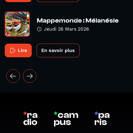
Mappemonde : Mélanésie
Jeudi 26 Mars 2026
Lire
En savoir plus
*
ra
*
cam
*
pa
dio
pus
ris