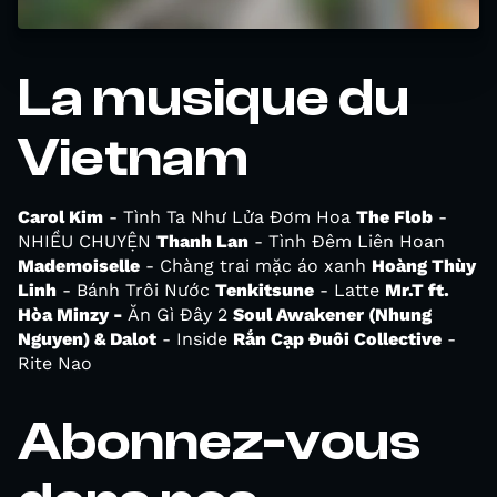
La musique du
Vietnam
Carol Kim
- Tình Ta Như Lửa Đơm Hoa
The Flob
-
NHIỀU CHUYỆN
Thanh Lan
- Tình Đêm Liên Hoan
Mademoiselle
- Chàng trai mặc áo xanh
Hoàng Thùy
Linh
- Bánh Trôi Nước
Tenkitsune
- Latte
Mr.T ft.
Hòa Minzy -
Ăn Gì Đây 2
Soul Awakener (Nhung
Nguyen) & Dalot
- Inside
Rắn Cạp Đuôi Collective
-
Rite Nao
Abonnez-vous