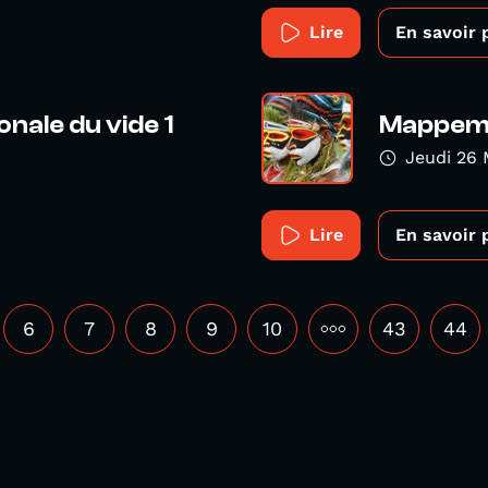
Lire
En savoir 
nale du vide 1
Mappemo
Jeudi 26 
Lire
En savoir 
6
7
8
9
10
•••
43
44