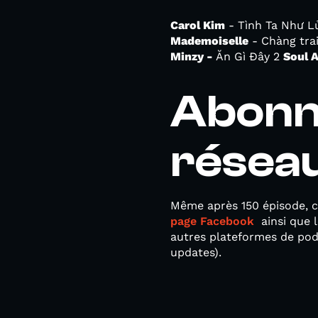
Carol Kim
- Tình Ta Như L
Mademoiselle
- Chàng tra
Minzy -
Ăn Gì Đây 2
Soul 
Abonn
résea
Même après 150 épisode, c’
page Facebook
ainsi que 
autres plateformes de po
updates).