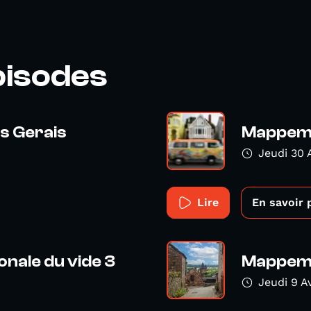
pisodes
s Gerais
Mappemo
Jeudi 30 
Lire
En savoir 
nale du vide 3
Mappemon
Jeudi 9 A