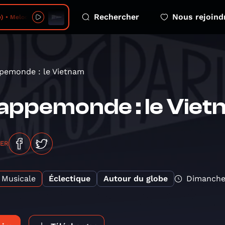
Rechercher
Nous rejoind
elodious Mosaic - 2026-08-07 - no 14
pemonde : le Vietnam
ppemonde : le Viet
GER
Musicale
Éclectique
Autour du globe
Dimanche 