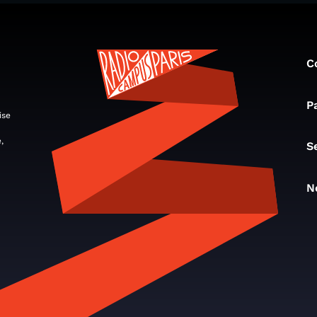
C
P
ise
,
S
N