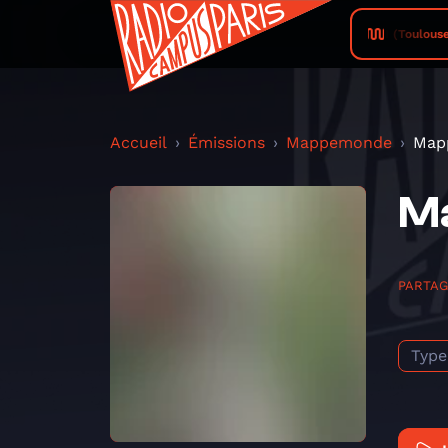
Campus FM (Toulouse) • M
Accueil
Émissions
Mappemonde
Map
Ma
PARTA
Type