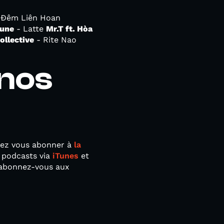
 Đêm Liên Hoan
sune
- Latte
Mr.T ft. Hòa
ollective
- Rite Nao
nos
vez vous abonner à
la
 podcasts via
iTunes
et
 abonnez-vous aux