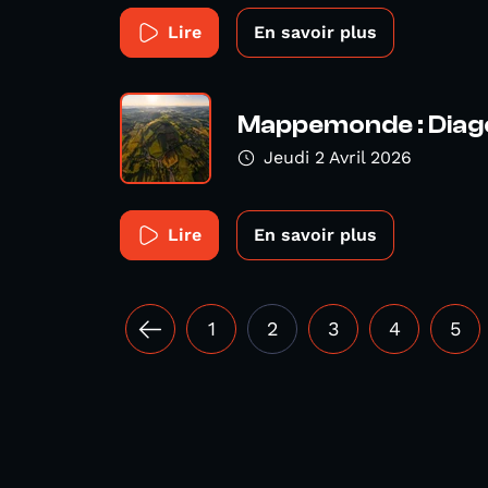
Lire
En savoir plus
Mappemonde : Diago
Jeudi 2 Avril 2026
Lire
En savoir plus
1
2
3
4
5