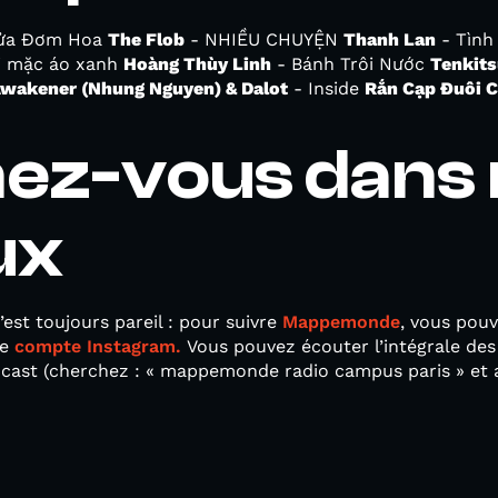
ửa Đơm Hoa
The Flob
- NHIỀU CHUYỆN
Thanh Lan
- Tình
i mặc áo xanh
Hoàng Thùy Linh
- Bánh Trôi Nước
Tenkit
Awakener (Nhung Nguyen) & Dalot
- Inside
Rắn Cạp Đuôi C
ez-vous dans 
ux
est toujours pareil : pour suivre
Mappemonde
, vous pou
le
compte Instagram.
Vous pouvez écouter l’intégrale des
dcast (cherchez : « mappemonde radio campus paris » et