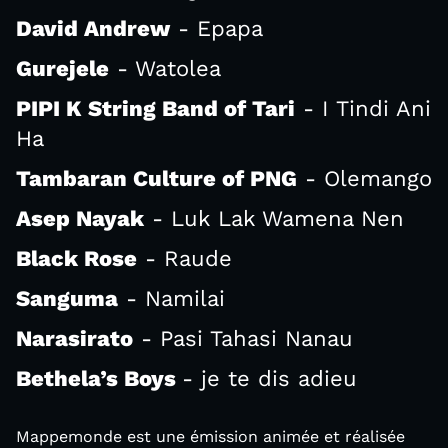
David Andrew
- Epapa
Gurejele
- Watolea
PIPI K String Band of Tari
- I Tindi Ani
Ha
Tambaran Culture of PNG
- Olemango
Asep Nayak
- Luk Lak Wamena Nen
Black Rose
- Raude
Sanguma
- Namilai
Narasirato
- Pasi Tahasi Nanau
Bethela’s Boys
- je te dis adieu
Mappemonde est une émission animée et réalisée