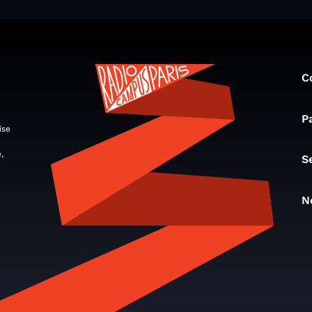
C
P
ise
,
S
N