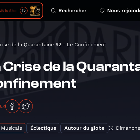
Rechercher
Nous rejoind
 is Sharp, Heart No Good
rise de la Quarantaine #2 - Le Confinement
 Crise de la Quaranta
onfinement
GER
Musicale
Éclectique
Autour du globe
Dimanche 