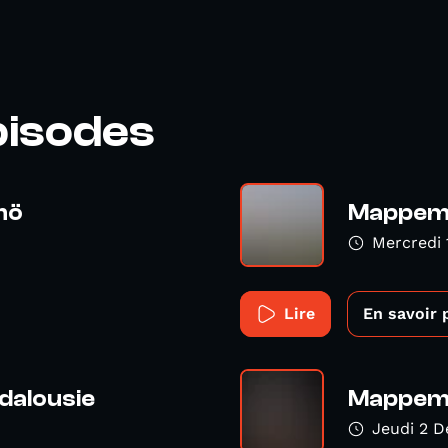
pisodes
mö
Mappemo
Mercredi
Lire
En savoir 
dalousie
Mappemo
Jeudi 2 