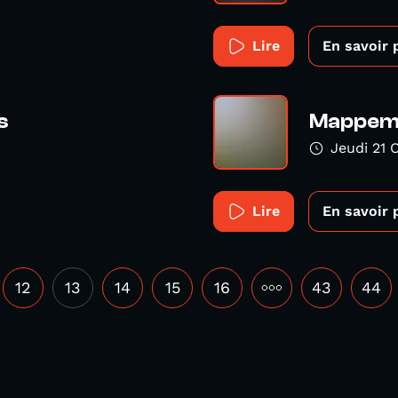
Lire
En savoir 
s
Mappemo
Jeudi 21 
Lire
En savoir 
12
13
14
15
16
•••
43
44