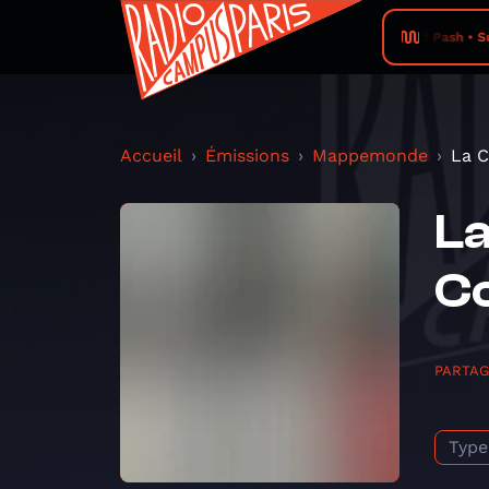
Good Pash • Suit
Accueil
Émissions
Mappemonde
La C
La
C
PARTA
Type