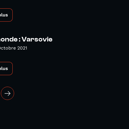
plus
nde : Varsovie
Octobre 2021
plus