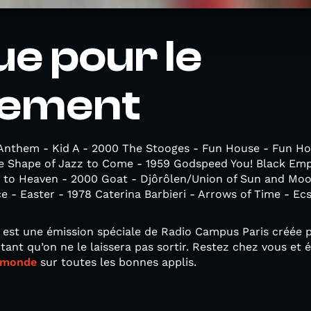
e pour le
nement
Anthem - Kid A - 2000 The Stooges - Fun House - Fun Ho
e Shape of Jazz to Come - 1959 Godspeed You! Black Empe
s to Heaven - 2000 Goat - Djôrôlen/Union of Sun and Moo
 - Easter - 1978 Caterina Barbieri - Arrows of Time - Ec
 est une émission spéciale de Radio Campus Paris créée p
ant qu’on ne le laissera pas sortir. Restez chez vous et 
pemonde
sur toutes les bonnes applis.