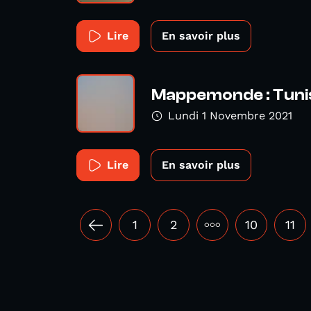
Lire
En savoir plus
Mappemonde : Tuni
Lundi 1 Novembre 2021
Lire
En savoir plus
1
2
•••
10
11