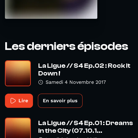
Les derniers épisodes
La Ligue // S4 Ep.02 : Rock It
Down !
Samedi 4 Novembre 2017
Lire
En savoir plus
La Ligue // S4 Ep.01 : Dreams
in the City (07.10.1...