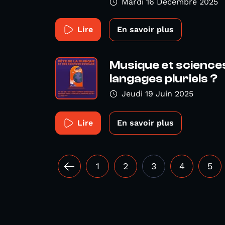
Mardi 16 Décembre 2025
Lire
En savoir plus
Musique et sciences
langages pluriels ?
Jeudi 19 Juin 2025
Lire
En savoir plus
1
2
3
4
5