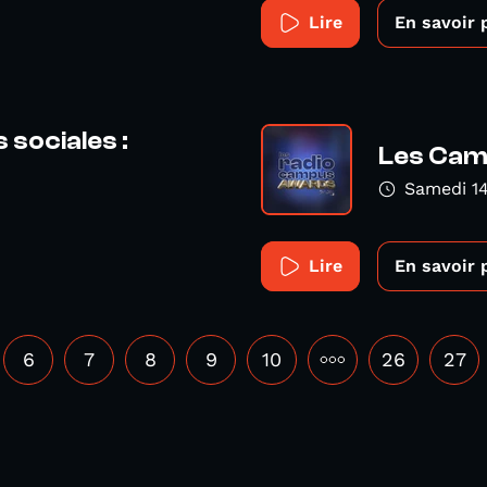
Lire
En savoir 
 sociales :
Les Cam
Samedi 14
Lire
En savoir 
6
7
8
9
10
•••
26
27