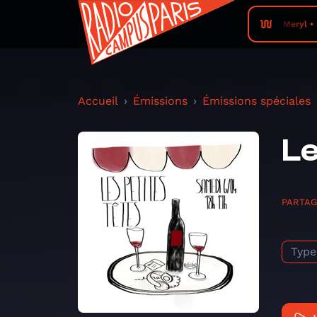
Meryl •
Accueil
Émissions
Émissions spéciales
Le
PARTA
Type