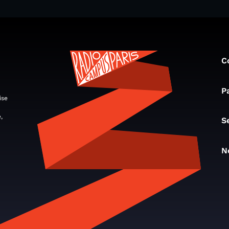
C
P
ise
,
S
N