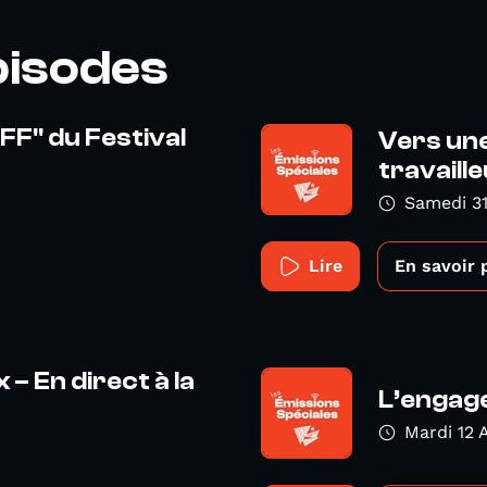
pisodes
FF" du Festival
Vers une
travaill
Samedi 31
Lire
En savoir 
 – En direct à la
L’engage
Mardi 12 